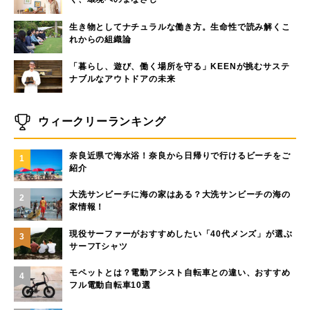
生き物としてナチュラルな働き方。生命性で読み解くこ
れからの組織論
「暮らし、遊び、働く場所を守る」KEENが挑むサステ
ナブルなアウトドアの未来
ウィークリーランキング
奈良近県で海水浴！奈良から日帰りで行けるビーチをご
1
紹介
大洗サンビーチに海の家はある？大洗サンビーチの海の
2
家情報！
現役サーファーがおすすめしたい「40代メンズ」が選ぶ
3
サーフTシャツ
モペットとは？電動アシスト自転車との違い、おすすめ
4
フル電動自転車10選