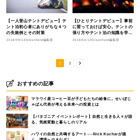
【一人登山テントデビュー】テ
【ひとりテントデビュー】事前
ント泊初心者にありがちな４つ
に習っておけば安心。テントの
の失敗例とその対策
張り方やテント泊の知識を学べ
る講習会・ツアー４選
2018/05/14
Greenfield編集部
2018/04/12
Greenfield編集部
1
2
おすすめの記事
マラウイ産コーヒー豆が子どもたちの給食に。せいぼじ
ゃぱん代表が考える未来への投資とは
【パタゴニア イベントレポート】自然と生きる人々が語
る、気候変動と暮らしのリアル
ハワイの自然と共鳴するアート──Nick Kucharが描
く、環境へのまなざし