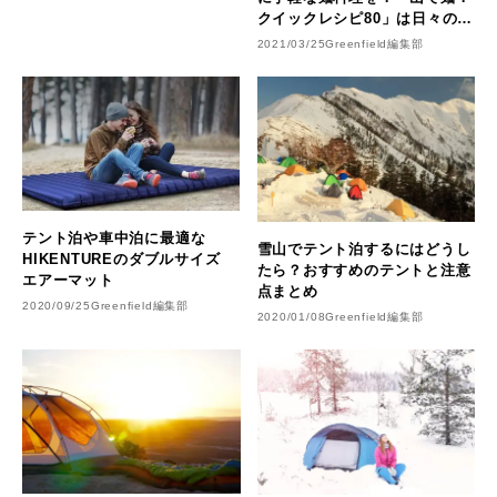
クイックレシピ80」は日々の時
短料理にも使える！
2021/03/25
Greenfield編集部
テント泊や車中泊に最適な
雪山でテント泊するにはどうし
HIKENTUREのダブルサイズ
たら？おすすめのテントと注意
エアーマット
点まとめ
2020/09/25
Greenfield編集部
2020/01/08
Greenfield編集部