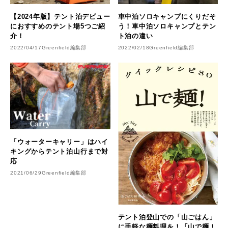
【2024年版】テント泊デビュー
車中泊ソロキャンプにくりだそ
におすすめのテント場5つご紹
う！車中泊ソロキャンプとテン
介！
ト泊の違い
2022/04/17
Greenfield編集部
2022/02/18
Greenfield編集部
「ウォーターキャリー」はハイ
キングからテント泊山行まで対
応
2021/06/29
Greenfield編集部
テント泊登山での「山ごはん」
に手軽な麺料理を！「山で麺！