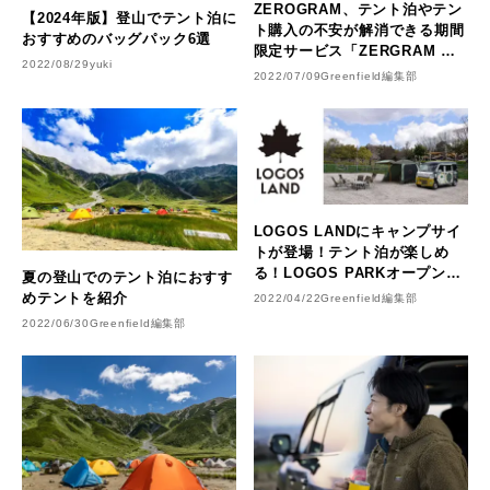
ZEROGRAM、テント泊やテン
【2024年版】登山でテント泊に
ト購入の不安が解消できる期間
おすすめのバッグパック6選
限定サービス「ZERGRAM テ
2022/08/29
yuki
ントレンタルサービス」
2022/07/09
Greenfield編集部
LOGOS LANDにキャンプサイ
トが登場！テント泊が楽しめ
る！LOGOS PARKオープン記
夏の登山でのテント泊におすす
念企画も開催
めテントを紹介
2022/04/22
Greenfield編集部
2022/06/30
Greenfield編集部