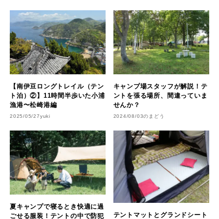
【南伊豆ロングトレイル（テン
キャンプ場スタッフが解説！テ
ト泊）②】11時間半歩いた小浦
ントを張る場所、間違っていま
漁港〜松崎港編
せんか？
2025/05/27
yuki
2024/08/03
のまどう
夏キャンプで寝るとき快適に過
テントマットとグランドシート
ごせる服装！テントの中で防犯