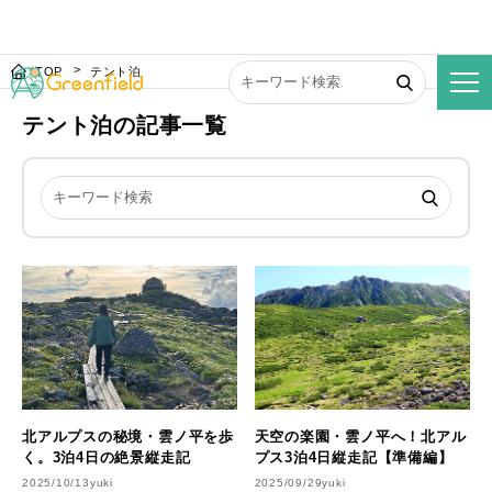
TOP
テント泊
テント泊の記事一覧
北アルプスの秘境・雲ノ平を歩
天空の楽園・雲ノ平へ！北アル
く。3泊4日の絶景縦走記
プス3泊4日縦走記【準備編】
2025/10/13
yuki
2025/09/29
yuki