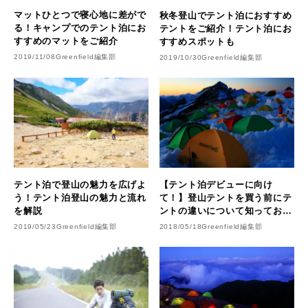
マットひとつで寝心地に差がで
秋冬登山でテント泊におすすめ
る！キャンプでのテント泊にお
テントをご紹介！テント泊にお
すすめのマットをご紹介
すすめスポットも
2019/11/08
Greenfield編集部
2019/10/30
Greenfield編集部
テント泊で登山の魅力を広げよ
【テント泊デビューに向け
う！テント泊登山の魅力と流れ
て！】登山テントを買う前にテ
を解説
ントの違いについて知っておこ
う♪
2019/05/23
Greenfield編集部
2018/05/18
Greenfield編集部