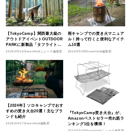
【TokyoCamp】関西最大級の
雨キャンプでの焚き火マニュア
アウトドアイベントOUTDOOR
ル！持って行くと便利なアイテ
PARKに新製品「タフライトボ
ム10選
ックス」「ブラックフェニック
2024/05/14
Greenfieldニュース編集部
2024/05/06
Greenfield編集部
スタープ」など出展
【2024年】ソロキャンプでおす
すめの焚き火台20選！主なブラ
『TokyoCamp焚き火台』が、
ンドも紹介
Amazonベストセラー売れ筋ラ
2024/04/17
Greenfield編集部
ンキング1位を獲得！
2024/03/05
Greenfieldニュース編集部