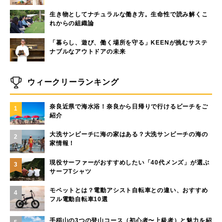
生き物としてナチュラルな働き方。生命性で読み解くこ
れからの組織論
「暮らし、遊び、働く場所を守る」KEENが挑むサステ
ナブルなアウトドアの未来
ウィークリーランキング
奈良近県で海水浴！奈良から日帰りで行けるビーチをご
1
紹介
大洗サンビーチに海の家はある？大洗サンビーチの海の
2
家情報！
現役サーファーがおすすめしたい「40代メンズ」が選ぶ
3
サーフTシャツ
モペットとは？電動アシスト自転車との違い、おすすめ
4
フル電動自転車10選
手稲山の3つの登山コース（初心者〜上級者）と魅力を紹