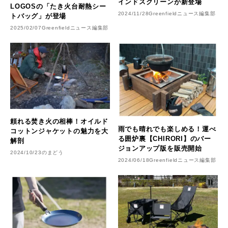
インドスクリーンが新登場
LOGOSの「たき火台耐熱シー
2024/11/28
Greenfieldニュース編集部
トバッグ」が登場
2025/02/07
Greenfieldニュース編集部
頼れる焚き火の相棒！オイルド
雨でも晴れでも楽しめる！運べ
コットンジャケットの魅力を大
る囲炉裏【CHIRORI】のバー
解剖
ジョンアップ版を販売開始
2024/10/23
のまどう
2024/06/18
Greenfieldニュース編集部