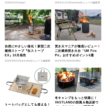
2026/02/23
akari
2025/11/21
Greenfieldニュース編集部
自然にやさしい進化！新型二次
焚き火マニアが徹底レビュー！
燃焼ストーブ『缶ストーブ
二次燃焼焚き火台「UM Fire
EX』10月発売
Pit」おすすめポイント6選
2025/09/22
Greenfieldニュース編集部
2025/05/20
SUGURU
冬キャンプをもっと快適に！
VASTLANDの防風＆熱反射ウ
トートバッグとしても使える！