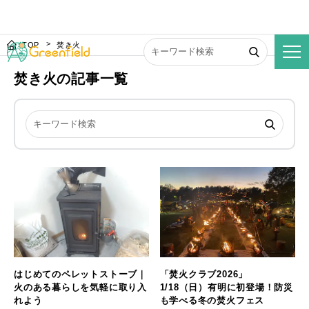
TOP
焚き火
焚き火の記事一覧
はじめてのペレットストーブ｜
「焚火クラブ2026」
火のある暮らしを気軽に取り入
1/18（日）有明に初登場！防災
れよう
も学べる冬の焚火フェス