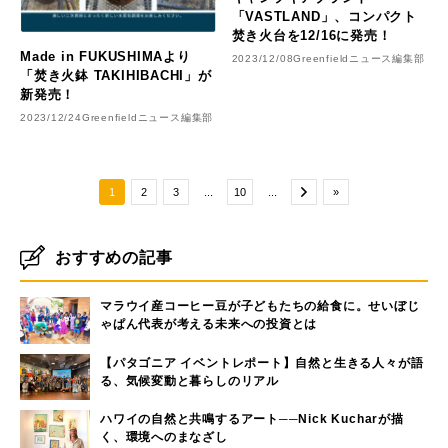
「VASTLAND」、コンパクト
焚き火台を12/16に発売！
Made in FUKUSHIMAより
2023/12/08
Greenfieldニュース編集部
「焚き火鉢 TAKIHIBACHI」が
新発売！
2023/12/24
Greenfieldニュース編集部
1
2
3
...
10
...
»
おすすめの記事
マラウイ産コーヒー豆が子どもたちの給食に。せいぼじ
ゃぱん代表が考える未来への投資とは
【パタゴニア イベントレポート】自然と生きる人々が語
る、気候変動と暮らしのリアル
ハワイの自然と共鳴するアート──Nick Kucharが描
く、環境へのまなざし