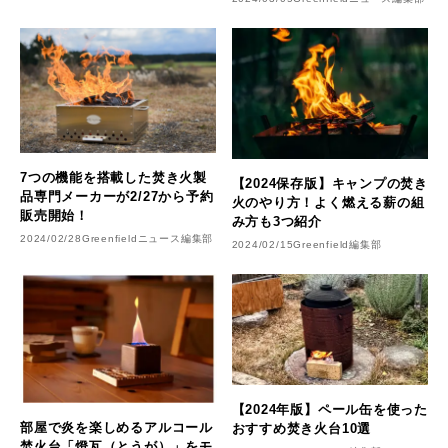
7つの機能を搭載した焚き火製
【2024保存版】キャンプの焚き
品専門メーカーが2/27から予約
火のやり方！よく燃える薪の組
販売開始！
み方も3つ紹介
2024/02/28
Greenfieldニュース編集部
2024/02/15
Greenfield編集部
【2024年版】ペール缶を使った
部屋で炎を楽しめるアルコール
おすすめ焚き火台10選
焚火台「燈瓦（とうが）」をモ