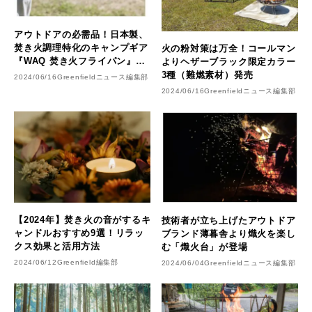
アウトドアの必需品！日本製、
焚き火調理特化のキャンプギア
火の粉対策は万全！コールマン
『WAQ 焚き火フライパン』販
よりヘザーブラック限定カラー
売開始！
3種（難燃素材）発売
2024/06/16
Greenfieldニュース編集部
2024/06/16
Greenfieldニュース編集部
【2024年】焚き火の音がするキ
技術者が立ち上げたアウトドア
ャンドルおすすめ9選！リラッ
ブランド薄暮舎より熾火を楽し
クス効果と活用方法
む「熾火台」が登場
2024/06/12
Greenfield編集部
2024/06/04
Greenfieldニュース編集部