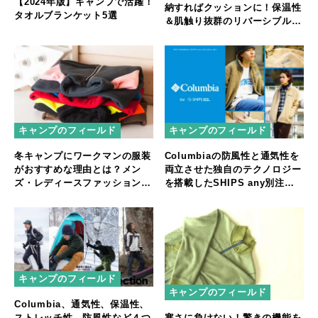
【2024年版】キャンプで活躍！
納すればクッションに！保温性
タオルブランケット5選
＆肌触り抜群のリバーシブルタ
イプ「ボア＆フリース・クッシ
ョンブランケット」新発売
キャンプのフィールド
キャンプのフィールド
冬キャンプにワークマンの服装
Columbiaの防風性と通気性を
がおすすめな理由とは？メン
両立させた独自のテクノロジー
ズ・レディースファッションを
を搭載したSHIPS any別注ボ
ご紹介！
アフリースジャケットが発売
キャンプのフィールド
キャンプのフィールド
Columbia、通気性、保温性、
ストレッチ性、防風性など４つ
寒さに負けない！驚きの機能を