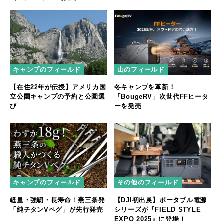
キャンプのフィールド
山のフィールド
【在住22年が伝授】アメリカ国
冬キャンプを革新！
立公園キャンプの予約と公園選
「BougeRV」次世代FFヒータ
び
ーを発売
キャンプのフィールド
その他のフィールド
軽量・強靭・長寿命！燕三条発
【DJI初出展】ポータブル電源
「純チタンVペグ」が先行発売
シリーズが『FIELD STYLE
EXPO 2025』に登場！