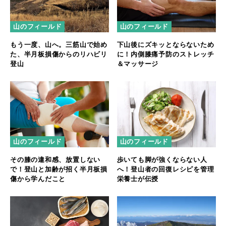
山のフィールド
山のフィールド
もう一度、山へ。三筋山で始め
下山後にズキッとならないため
た、半月板損傷からのリハビリ
に！内側膝痛予防のストレッチ
登山
＆マッサージ
山のフィールド
山のフィールド
その膝の違和感、放置しない
歩いても脚が強くならない人
で！登山と加齢が招く半月板損
へ！登山者の回復レシピを管理
傷から学んだこと
栄養士が伝授