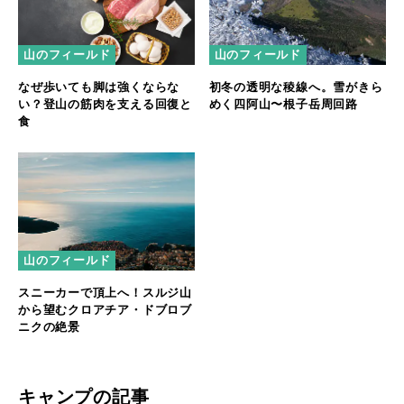
山のフィールド
山のフィールド
なぜ歩いても脚は強くならな
初冬の透明な稜線へ。雪がきら
い？登山の筋肉を支える回復と
めく四阿山〜根子岳周回路
食
山のフィールド
スニーカーで頂上へ！スルジ山
から望むクロアチア・ドブロブ
ニクの絶景
キャンプの記事