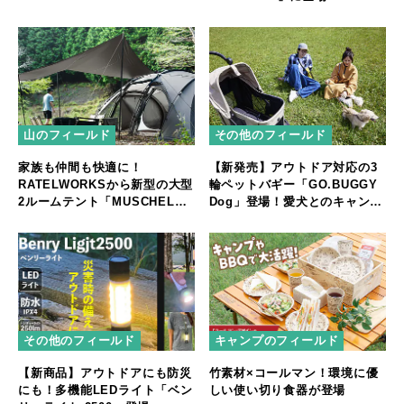
山のフィールド
その他のフィールド
家族も仲間も快適に！
【新発売】アウトドア対応の3
RATELWORKSから新型の大型
輪ペットバギー「GO.BUGGY
2ルームテント「MUSCHEL」
Dog」登場！愛犬とのキャンプ
誕生
やフェスをもっと快適に
その他のフィールド
キャンプのフィールド
【新商品】アウトドアにも防災
竹素材×コールマン！環境に優
にも！多機能LEDライト「ベン
しい使い切り食器が登場