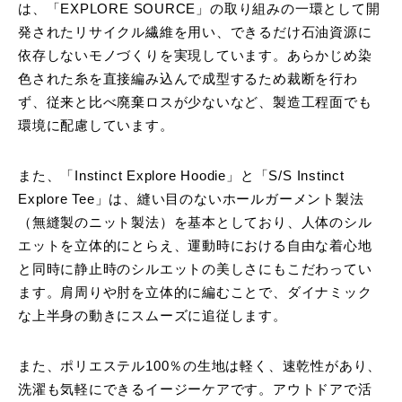
は、「EXPLORE SOURCE」の取り組みの一環として開
発されたリサイクル繊維を用い、できるだけ石油資源に
依存しないモノづくりを実現しています。あらかじめ染
色された糸を直接編み込んで成型するため裁断を行わ
ず、従来と比べ廃棄ロスが少ないなど、製造工程面でも
環境に配慮しています。
また、「Instinct Explore Hoodie」と「S/S Instinct
Explore Tee」は、縫い目のないホールガーメント製法
（無縫製のニット製法）を基本としており、人体のシル
エットを立体的にとらえ、運動時における自由な着心地
と同時に静止時のシルエットの美しさにもこだわってい
ます。肩周りや肘を立体的に編むことで、ダイナミック
な上半身の動きにスムーズに追従します。
また、ポリエステル100％の生地は軽く、速乾性があり、
洗濯も気軽にできるイージーケアです。アウトドアで活