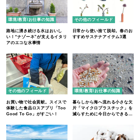
環境/教育/お仕事の知識
その他のフィールド
路地に湧き続ける水はおいし
日常から使い捨て脱却。春のお
い！“ナゾーネ”が支えるイタリ
すすめサステナアイテム3選
アのエコな水事情
環境/教育/お仕事の知識
その他のフィールド
暮らしから海へ流れる小さな欠
お買い物で社会貢献。スイスで
片「マイクロプラスチック」を
体験した食品ロスアプリ「Too
減らすために今日からできるこ
Good To Go」がすごい！
と