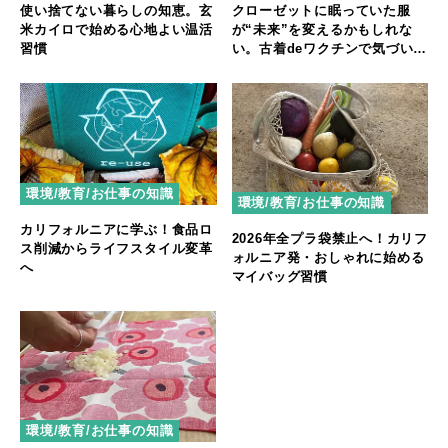
使い捨てない暮らしの知恵。玄
クローゼットに眠っていた服
米カイロで始める心地よい温活
が“未来”を変えるかもしれな
習慣
い。古着deワクチンで気づい
た、手放すことの本当の意味
環境/教育/お仕事の知識
環境/教育/お仕事の知識
カリフォルニアに学ぶ！食品ロ
2026年全プラ袋禁止へ！カリフ
ス削減からライフスタイル変革
ォルニア発・おしゃれに始める
へ
マイバッグ習慣
環境/教育/お仕事の知識