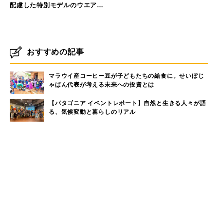
配慮した特別モデルのウエアを
発売
おすすめの記事
マラウイ産コーヒー豆が子どもたちの給食に。せいぼじ
ゃぱん代表が考える未来への投資とは
【パタゴニア イベントレポート】自然と生きる人々が語
る、気候変動と暮らしのリアル
ハワイの自然と共鳴するアート──Nick Kucharが描
く、環境へのまなざし
生き物としてナチュラルな働き方。生命性で読み解くこ
れからの組織論
「暮らし、遊び、働く場所を守る」KEENが挑むサステ
ナブルなアウトドアの未来