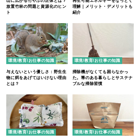
再生可能エネルギーをなっとく
山に広がる竹やぶの正体とは？
理解｜メリット・デメリットも
放置竹林の問題と資源化のヒン
紹介
ト
環境/教育/お仕事の知識
環境/教育/お仕事の知識
与えないという優しさ：野生生
掃除機がなくても困らなかっ
物に餌をあげてはいけない理由
た。箒のある暮らしとサステナ
とは？
ブルな掃除習慣
環境/教育/お仕事の知識
環境/教育/お仕事の知識