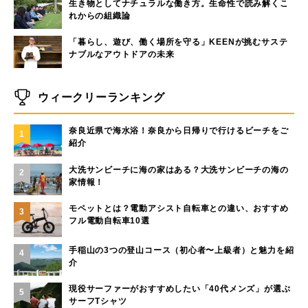
生き物としてナチュラルな働き方。生命性で読み解くこ
れからの組織論
「暮らし、遊び、働く場所を守る」KEENが挑むサステ
ナブルなアウトドアの未来
ウィークリーランキング
奈良近県で海水浴！奈良から日帰りで行けるビーチをご
1
紹介
大洗サンビーチに海の家はある？大洗サンビーチの海の
2
家情報！
モペットとは？電動アシスト自転車との違い、おすすめ
3
フル電動自転車10選
手稲山の3つの登山コース（初心者〜上級者）と魅力を紹
4
介
現役サーファーがおすすめしたい「40代メンズ」が選ぶ
5
サーフTシャツ