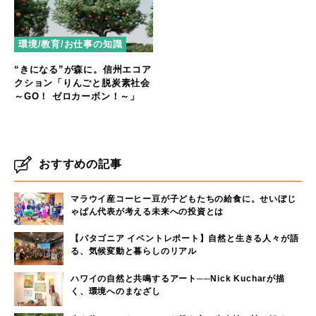
環境/教育/お仕事の知識
“きになる”が森に。信州エコア
クション「りんごと脱炭素社会
～GO！ ゼロカーボン！～」
おすすめの記事
マラウイ産コーヒー豆が子どもたちの給食に。せいぼじ
ゃぱん代表が考える未来への投資とは
【パタゴニア イベントレポート】自然と生きる人々が語
る、気候変動と暮らしのリアル
ハワイの自然と共鳴するアート──Nick Kucharが描
く、環境へのまなざし