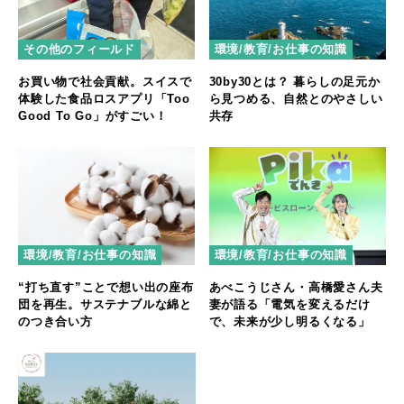
その他のフィールド
環境/教育/お仕事の知識
お買い物で社会貢献。スイスで
30by30とは？ 暮らしの足元か
体験した食品ロスアプリ「Too
ら見つめる、自然とのやさしい
Good To Go」がすごい！
共存
環境/教育/お仕事の知識
環境/教育/お仕事の知識
“打ち直す”ことで想い出の座布
あべこうじさん・高橋愛さん夫
団を再生。サステナブルな綿と
妻が語る「電気を変えるだけ
のつき合い方
で、未来が少し明るくなる」