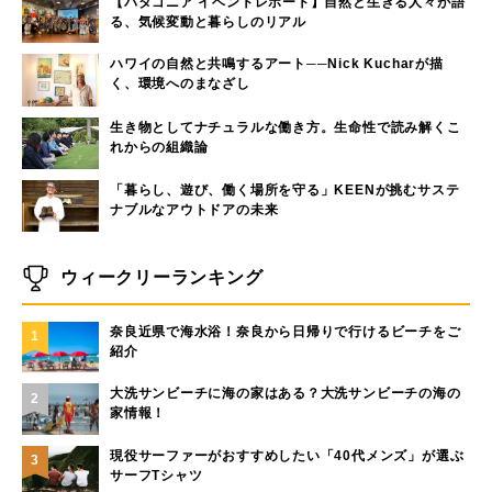
【パタゴニア イベントレポート】自然と生きる人々が語
る、気候変動と暮らしのリアル
ハワイの自然と共鳴するアート──Nick Kucharが描
く、環境へのまなざし
生き物としてナチュラルな働き方。生命性で読み解くこ
れからの組織論
「暮らし、遊び、働く場所を守る」KEENが挑むサステ
ナブルなアウトドアの未来
ウィークリーランキング
奈良近県で海水浴！奈良から日帰りで行けるビーチをご
1
紹介
大洗サンビーチに海の家はある？大洗サンビーチの海の
2
家情報！
現役サーファーがおすすめしたい「40代メンズ」が選ぶ
3
サーフTシャツ