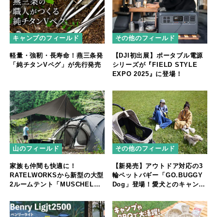
キャンプのフィールド
その他のフィールド
軽量・強靭・長寿命！燕三条発
【DJI初出展】ポータブル電源
「純チタンVペグ」が先行発売
シリーズが『FIELD STYLE
EXPO 2025』に登場！
山のフィールド
その他のフィールド
家族も仲間も快適に！
【新発売】アウトドア対応の3
RATELWORKSから新型の大型
輪ペットバギー「GO.BUGGY
2ルームテント「MUSCHEL」
Dog」登場！愛犬とのキャンプ
誕生
やフェスをもっと快適に