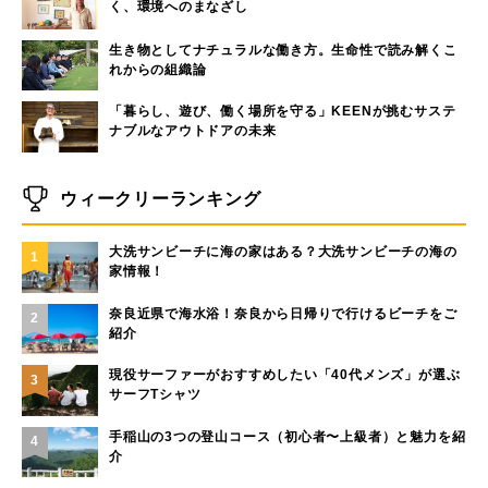
く、環境へのまなざし
生き物としてナチュラルな働き方。生命性で読み解くこ
れからの組織論
「暮らし、遊び、働く場所を守る」KEENが挑むサステ
ナブルなアウトドアの未来
ウィークリーランキング
大洗サンビーチに海の家はある？大洗サンビーチの海の
1
家情報！
奈良近県で海水浴！奈良から日帰りで行けるビーチをご
2
紹介
現役サーファーがおすすめしたい「40代メンズ」が選ぶ
3
サーフTシャツ
手稲山の3つの登山コース（初心者〜上級者）と魅力を紹
4
介