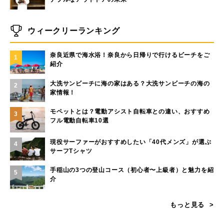
ウィークリーランキング
奈良近県で海水浴！奈良から日帰りで行けるビーチをご
1
紹介
大洗サンビーチに海の家はある？大洗サンビーチの海の
2
家情報！
モペットとは？電動アシスト自転車との違い、おすすめ
3
フル電動自転車10選
現役サーファーがおすすめしたい「40代メンズ」が選ぶ
4
サーフTシャツ
手稲山の3つの登山コース（初心者〜上級者）と魅力を紹
5
介
もっと見る