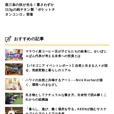
燕三条の技が光る！重さわずか
113gの純チタン製「ポケットチ
タンコンロ」登場
おすすめの記事
マラウイ産コーヒー豆が子どもたちの給食に。せいぼじ
ゃぱん代表が考える未来への投資とは
【パタゴニア イベントレポート】自然と生きる人々が語
る、気候変動と暮らしのリアル
ハワイの自然と共鳴するアート──Nick Kucharが描
く、環境へのまなざし
生き物としてナチュラルな働き方。生命性で読み解くこ
れからの組織論
「暮らし、遊び、働く場所を守る」KEENが挑むサステ
ナブルなアウトドアの未来