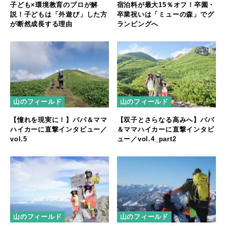
子ども×環境教育のプロが解
宿泊料が最大15％オフ！卒園・
説！子どもは「外遊び」した方
卒業祝いは「ミューの森」でグ
が断然成長する理由
ランピングへ
山のフィールド
山のフィールド
【憧れを現実に！】パパ＆ママ
【双子とさらなる高みへ】パパ
ハイカーに直撃インタビュー／
＆ママハイカーに直撃インタビ
vol.5
ュー／vol.4_part2
山のフィールド
山のフィールド