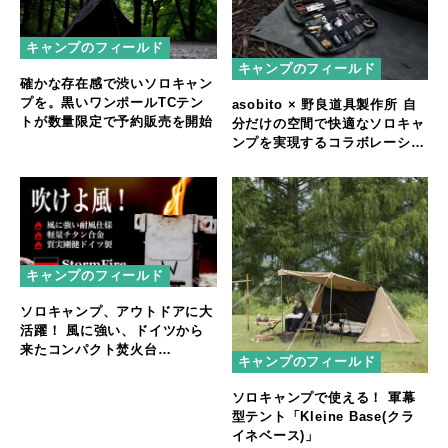
キャンプのフィールド
キャンプのフィールド
確かな存在感で渋いソロキャン
プを。黒いワンポールTCテン
asobito × 野良道具製作所 自
トが数量限定で予約販売を開始
分だけの空間で快適なソロキャ
ンプを実現するコラボレーショ
ンアイテムを発表
キャンプのフィールド
ソロキャンプ、アウトドアに大
活躍！ 風に強い、ドイツから
来たコンパクト焚火台
キャンプのフィールド
「StormFire」
ソロキャンプで使える！ 軍幕
型テント「Kleine Base(クラ
イネベース)」