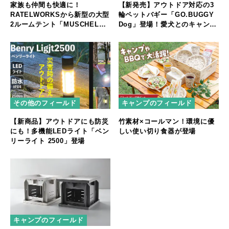
家族も仲間も快適に！
【新発売】アウトドア対応の3
RATELWORKSから新型の大型
輪ペットバギー「GO.BUGGY
2ルームテント「MUSCHEL」
Dog」登場！愛犬とのキャンプ
誕生
やフェスをもっと快適に
その他のフィールド
キャンプのフィールド
【新商品】アウトドアにも防災
竹素材×コールマン！環境に優
にも！多機能LEDライト「ベン
しい使い切り食器が登場
リーライト 2500」登場
キャンプのフィールド