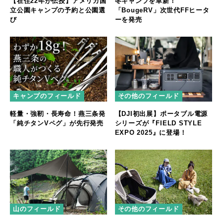
【在住22年が伝授】アメリカ国
冬キャンプを革新！
立公園キャンプの予約と公園選
「BougeRV」次世代FFヒータ
び
ーを発売
キャンプのフィールド
その他のフィールド
軽量・強靭・長寿命！燕三条発
【DJI初出展】ポータブル電源
「純チタンVペグ」が先行発売
シリーズが『FIELD STYLE
EXPO 2025』に登場！
山のフィールド
その他のフィールド