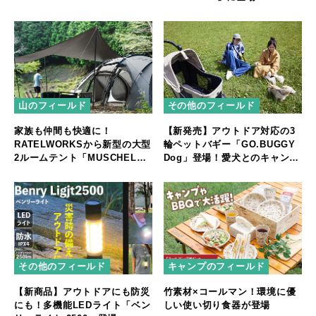
山のフィールド
その他のフィールド
家族も仲間も快適に！
【新発売】アウトドア対応の3
RATELWORKSから新型の大型
輪ペットバギー「GO.BUGGY
2ルームテント「MUSCHEL」
Dog」登場！愛犬とのキャンプ
誕生
やフェスをもっと快適に
その他のフィールド
キャンプのフィールド
【新商品】アウトドアにも防災
竹素材×コールマン！環境に優
にも！多機能LEDライト「ベン
しい使い切り食器が登場