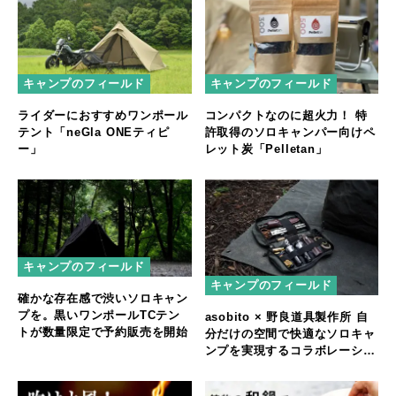
キャンプのフィールド
キャンプのフィールド
ライダーにおすすめワンポール
コンパクトなのに超火力！ 特
テント「neGla ONEティピ
許取得のソロキャンパー向けペ
ー」
レット炭「Pelletan」
キャンプのフィールド
キャンプのフィールド
確かな存在感で渋いソロキャン
プを。黒いワンポールTCテン
asobito × 野良道具製作所 自
トが数量限定で予約販売を開始
分だけの空間で快適なソロキャ
ンプを実現するコラボレーショ
ンアイテムを発表