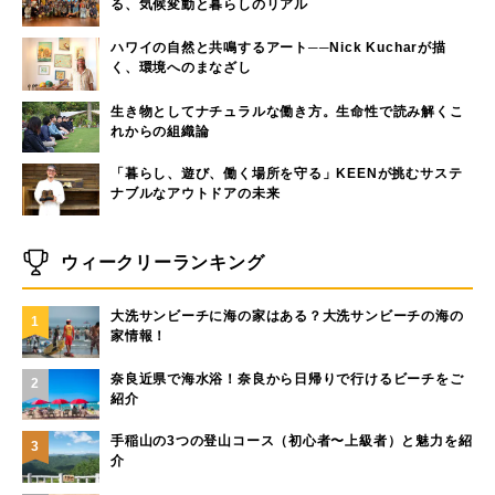
る、気候変動と暮らしのリアル
ハワイの自然と共鳴するアート──Nick Kucharが描
く、環境へのまなざし
生き物としてナチュラルな働き方。生命性で読み解くこ
れからの組織論
「暮らし、遊び、働く場所を守る」KEENが挑むサステ
ナブルなアウトドアの未来
ウィークリーランキング
大洗サンビーチに海の家はある？大洗サンビーチの海の
1
家情報！
奈良近県で海水浴！奈良から日帰りで行けるビーチをご
2
紹介
手稲山の3つの登山コース（初心者〜上級者）と魅力を紹
3
介