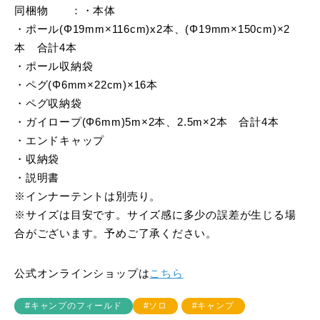
同梱物 ：・本体
・ポール(Φ19mm×116cm)x2本、(Φ19mm×150cm)×2
本 合計4本
・ポール収納袋
・ペグ(Φ6mm×22cm)×16本
・ペグ収納袋
・ガイロープ(Φ6mm)5m×2本、2.5m×2本 合計4本
・エンドキャップ
・収納袋
・説明書
※インナーテントは別売り。
※サイズは目安です。サイズ感に多少の誤差が生じる場
合がございます。予めご了承ください。
公式オンラインショップは
こちら
#キャンプのフィールド
#ソロ
#キャンプ