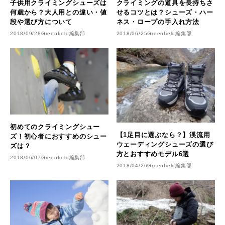
クライミングの道具を長持ちさ
子供用クライミングシューズは
せるコツとは？シューズ・ハー
何歳から？大人用との違い・値
ネス・ロープの手入れ方法
段や選び方について
2018/06/25
Greenfield編集部
2018/09/28
Greenfield編集部
初めてのクライミングシュー
【1足目に選ぶなら？】渓流用
ズ！初心者におすすめのシュー
ウェーディングシューズの選び
ズは？
方とおすすめモデル6選
2018/06/07
Greenfield編集部
2018/04/26
Greenfield編集部