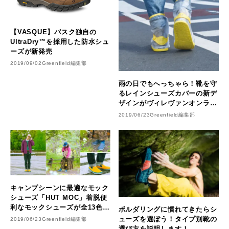
【VASQUE】バスク独自の
UltraDry™を採用した防水シュ
ーズが新発売
2019/09/02
Greenfield編集部
雨の日でもへっちゃら！靴を守
るレインシューズカバーの新デ
ザインがヴィレヴァンオンライ
ンに登場
2019/06/23
Greenfield編集部
キャンプシーンに最適なモック
シューズ「HUT MOC」着脱便
利なモックシューズが全13色で
ボルダリングに慣れてきたらシ
登場
ューズを選ぼう！タイプ別靴の
2019/06/23
Greenfield編集部
選び方を説明します！