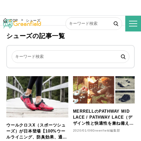
TOP
シューズ
シューズの記事一覧
MERRELLのPATHWAY MID
LACE / PATHWAY LACE（デ
ザイン性と快適性を兼ね備えた
ウールクロスX（スポーツシュ
オールラウンドなアフタースポ
ーズ）が日本登場【100%ウー
2020/01/06
Greenfield編集部
ーツシューズ）発売中
ルライニング、防臭効果、通気