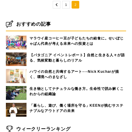
1
2
おすすめの記事
マラウイ産コーヒー豆が子どもたちの給食に。せいぼじ
ゃぱん代表が考える未来への投資とは
【パタゴニア イベントレポート】自然と生きる人々が語
る、気候変動と暮らしのリアル
ハワイの自然と共鳴するアート──Nick Kucharが描
く、環境へのまなざし
生き物としてナチュラルな働き方。生命性で読み解くこ
れからの組織論
「暮らし、遊び、働く場所を守る」KEENが挑むサステ
ナブルなアウトドアの未来
ウィークリーランキング