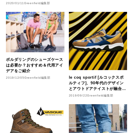
性、環境に適した温度調整、強
2020/01/11
Greenfield編集部
力なグリップ、抗菌】
ボルダリングのシューズケース
は必要か？おすすめ＆代用アイ
デアをご紹介
le coq sportif [ルコックスポ
2019/12/05
Greenfield編集部
ルティフ]、90年代のデザイン
とアウトドアテイストが融合し
た高機能シューズ〈L-
2019/09/22
Greenfield編集部
WANDERER OG〉を9月21日
にリリース