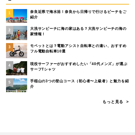
奈良近県で海水浴！奈良から日帰りで行けるビーチをご
1
紹介
大洗サンビーチに海の家はある？大洗サンビーチの海の
2
家情報！
モペットとは？電動アシスト自転車との違い、おすすめ
3
フル電動自転車10選
現役サーファーがおすすめしたい「40代メンズ」が選ぶ
4
サーフTシャツ
手稲山の3つの登山コース（初心者〜上級者）と魅力を紹
5
介
もっと見る