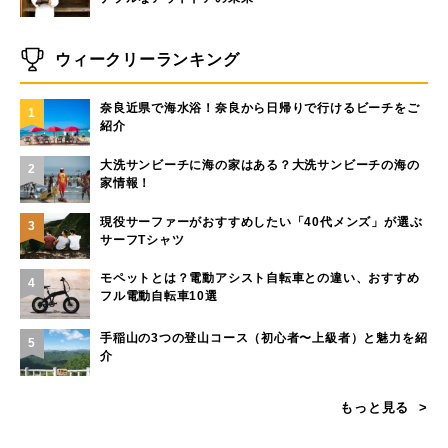
ウィークリーランキング
奈良近県で海水浴！奈良から日帰りで行けるビーチをご
1
紹介
大洗サンビーチに海の家はある？大洗サンビーチの海の
2
家情報！
現役サーファーがおすすめしたい「40代メンズ」が選ぶ
3
サーフTシャツ
モペットとは？電動アシスト自転車との違い、おすすめ
4
フル電動自転車10選
手稲山の3つの登山コース（初心者〜上級者）と魅力を紹
5
介
もっと見る