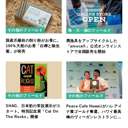
その他のフィールド
海・川・湖のフィールド
国産爪楊枝の削り粉がお香に。
廃漁具をアップサイクルした
100％天然のお香「白樺と除虫
「amuca®」公式オンラインス
菊」が発売
トアで全国販売を開始
その他のフィールド
その他のフィールド
SHAG、日本初の常設展示がス
Peace Cafe Hawaiiがハレアイ
タート。特別記念展「Cat On
ナ賞ゴールド奪還。ハワイ最高
The Rocks」開催
峰のヴィーガンレストランに返
り咲く