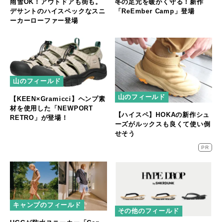
雨雪OK！アウトドアも街も。
冬の足元を暖かく守る！新作
デサントのハイスペックなスニ
「ReEmber Camp」登場
ーカーローファー登場
山のフィールド
山のフィールド
【KEEN×Gramicci】ヘンプ素
材を使用した「NEWPORT
【ハイスペ】HOKAの新作シュ
RETRO」が登場！
ーズがルックスも良くて使い倒
せそう
PR
キャンプのフィールド
その他のフィールド