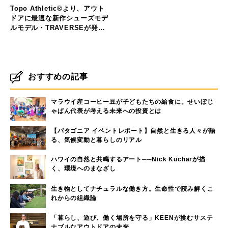
Topo Athletic®︎より、アウト
ドアに最適な新作シューズモデ
ルモデル・TRAVERSEが発売
を開始！
おすすめの記事
マラウイ産コーヒー豆が子どもたちの給食に。せいぼじ
ゃぱん代表が考える未来への投資とは
【パタゴニア イベントレポート】自然と生きる人々が語
る、気候変動と暮らしのリアル
ハワイの自然と共鳴するアート──Nick Kucharが描
く、環境へのまなざし
生き物としてナチュラルな働き方。生命性で読み解くこ
れからの組織論
「暮らし、遊び、働く場所を守る」KEENが挑むサステ
ナブルなアウトドアの未来