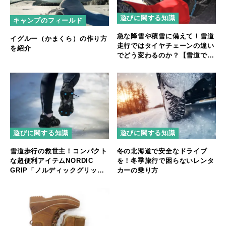
遊びに関する知識
キャンプのフィールド
急な降雪や積雪に備えて！雪道
イグルー（かまくら）の作り方
走行ではタイヤチェーンの違い
を紹介
でどう変わるのか？【雪道での
旋回と急制動を検証】
遊びに関する知識
遊びに関する知識
雪道歩行の救世主！コンパクト
冬の北海道で安全なドライブ
な超便利アイテムNORDIC
を！冬季旅行で困らないレンタ
GRIP「ノルディックグリッ
カーの乗り方
プ」