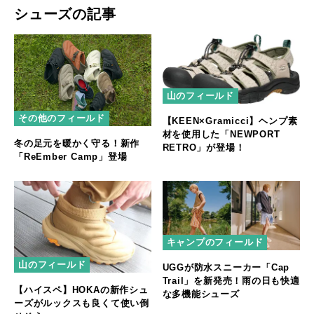
シューズの記事
山のフィールド
その他のフィールド
【KEEN×Gramicci】ヘンプ素
材を使用した「NEWPORT
冬の足元を暖かく守る！新作
RETRO」が登場！
「ReEmber Camp」登場
キャンプのフィールド
山のフィールド
UGGが防水スニーカー「Cap
Trail」を新発売！雨の日も快適
【ハイスペ】HOKAの新作シュ
な多機能シューズ
ーズがルックスも良くて使い倒