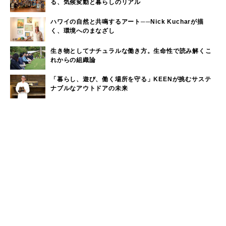
る、気候変動と暮らしのリアル
ハワイの自然と共鳴するアート──Nick Kucharが描
く、環境へのまなざし
生き物としてナチュラルな働き方。生命性で読み解くこ
れからの組織論
「暮らし、遊び、働く場所を守る」KEENが挑むサステ
ナブルなアウトドアの未来
ウィークリーランキング
奈良近県で海水浴！奈良から日帰りで行けるビーチをご
1
紹介
大洗サンビーチに海の家はある？大洗サンビーチの海の
2
家情報！
現役サーファーがおすすめしたい「40代メンズ」が選ぶ
3
サーフTシャツ