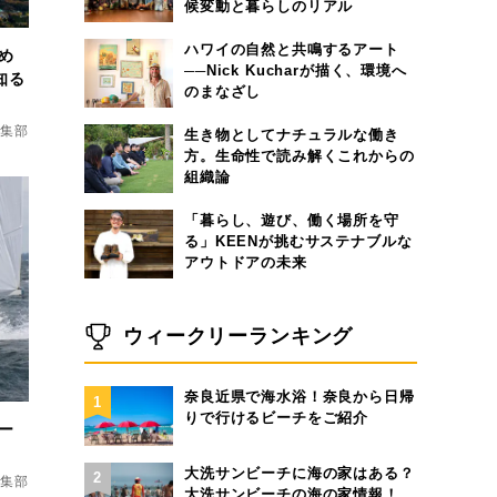
候変動と暮らしのリアル
ハワイの自然と共鳴するアート
ため
──Nick Kucharが描く、環境へ
知る
のまなざし
d編集部
生き物としてナチュラルな働き
方。生命性で読み解くこれからの
組織論
「暮らし、遊び、働く場所を守
る」KEENが挑むサステナブルな
アウトドアの未来
ウィークリーランキング
奈良近県で海水浴！奈良から日帰
1
りで行けるビーチをご紹介
ー
大洗サンビーチに海の家はある？
2
d編集部
大洗サンビーチの海の家情報！