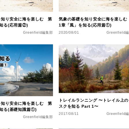
を知り安全に海を楽しむ 第
気象の基礎を知り安全に海を楽しむ
知る(応用篇②)
1章「風」を知る(応用篇①)
Greenfield編集部
2020/08/01
Greenfiel
トレイルランニング 〜トレイル上の
を知り安全に海を楽しむ 第
スクを知る Part 1〜
知る(基礎知識篇①)
2017/08/11
Greenfiel
Greenfield編集部