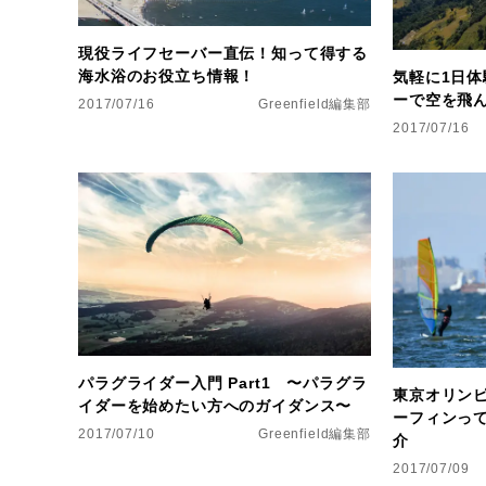
現役ライフセーバー直伝！知って得する
海水浴のお役立ち情報！
気軽に1日
ーで空を飛
2017/07/16
Greenfield編集部
2017/07/16
パラグライダー入門 Part1 〜パラグラ
東京オリン
イダーを始めたい方へのガイダンス〜
ーフィンっ
2017/07/10
Greenfield編集部
介
2017/07/09