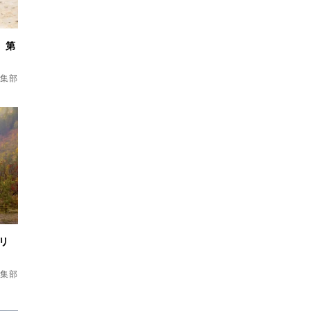
 第
d編集部
リ
d編集部