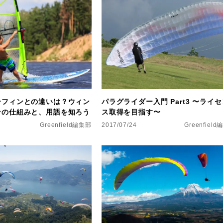
ーフィンとの違いは？ウィン
パラグライダー入門 Part3 〜ライ
ンの仕組みと、用語を知ろう
ス取得を目指す〜
Greenfield編集部
2017/07/24
Greenfiel