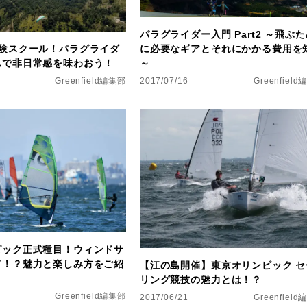
パラグライダー入門 Part2 ～飛ぶ
に必要なギアとそれにかかる費用を
体験スクール！パラグライダ
～
んで非日常感を味わおう！
2017/07/16
Greenfiel
Greenfield編集部
ピック正式種目！ウィンドサ
て！？魅力と楽しみ方をご紹
【江の島開催】東京オリンピック セ
リング競技の魅力とは！？
Greenfield編集部
2017/06/21
Greenfiel