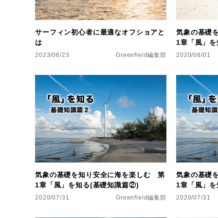
サーフィン初心者に最適なオフショアと
気象の基礎
は
1章「風」を
2023/06/23
Greenfield編集部
2020/08/01
気象の基礎を知り安全に海を楽しむ 第
気象の基礎
1章「風」を知る(基礎知識篇②)
1章「風」を
2020/07/31
Greenfield編集部
2020/07/31