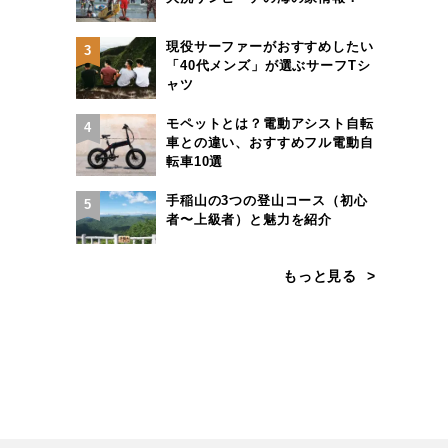
現役サーファーがおすすめしたい
3
「40代メンズ」が選ぶサーフTシ
ャツ
モペットとは？電動アシスト自転
4
車との違い、おすすめフル電動自
転車10選
手稲山の3つの登山コース（初心
5
者〜上級者）と魅力を紹介
もっと見る