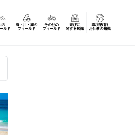
山の
海・川・湖の
その他の
遊びに
環境/教育/
ールド
フィールド
フィールド
関する知識
お仕事の知識