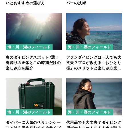
いとおすすめの選び方
バーの技術
海・川・湖のフィールド
海・川・湖のフィールド
春のダイビングスポット7選！
ファンダイビングは一人でも大
春濁りの正体とこの時期だけの
丈夫？プロが教える「おひとり
楽しみ方を紹介
様」のメリットと楽しみ方完全
ガイド
海・川・湖のフィールド
海・川・湖のフィールド
ダイバーに人気のペリカンケー
代用品でも大丈夫？ダイビング
スとは？用途別おすすめサイズ
用ボートコートおすすめの理由