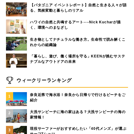
【パタゴニア イベントレポート】自然と生きる人々が語
る、気候変動と暮らしのリアル
ハワイの自然と共鳴するアート──Nick Kucharが描
く、環境へのまなざし
生き物としてナチュラルな働き方。生命性で読み解くこ
れからの組織論
「暮らし、遊び、働く場所を守る」KEENが挑むサステ
ナブルなアウトドアの未来
ウィークリーランキング
奈良近県で海水浴！奈良から日帰りで行けるビーチをご
1
紹介
大洗サンビーチに海の家はある？大洗サンビーチの海の
2
家情報！
現役サーファーがおすすめしたい「40代メンズ」が選ぶ
3