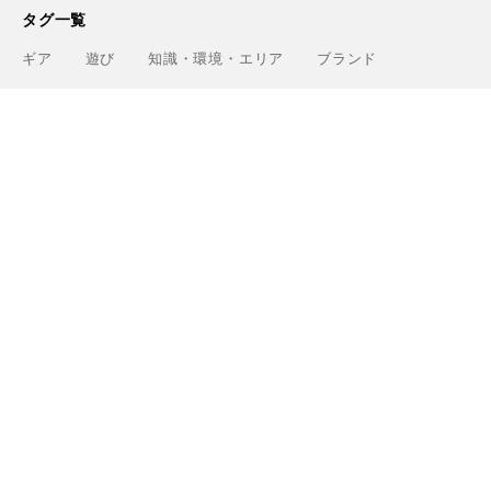
タグ一覧
ギア
遊び
知識・環境・エリア
ブランド
Greenfieldについて
運営会社
利用規約
プライバシーポリシー
お問い合わせ
ライター
関連サービス
アウトドアショップ「Greenfield.od」
アウトドアフィールド撮影「Location Studio」
トレーニング検索サイト「Training.Greenfield」