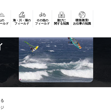
山の
海・川・湖の
その他の
遊びに
環境/教育/
ールド
フィールド
フィールド
関する知識
お仕事の知識
イ
ける
ブジ