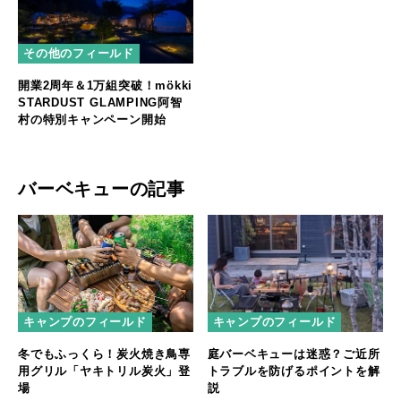
その他のフィールド
開業2周年＆1万組突破！mökki
STARDUST GLAMPING阿智
村の特別キャンペーン開始
バーベキューの記事
キャンプのフィールド
キャンプのフィールド
冬でもふっくら！炭火焼き鳥専
庭バーベキューは迷惑？ご近所
用グリル「ヤキトリル炭火」登
トラブルを防げるポイントを解
場
説