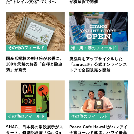
た“トレイル文化”づくりへ
が横須賀で開催
その他のフィールド
海・川・湖のフィールド
国産爪楊枝の削り粉がお香に。
廃漁具をアップサイクルした
100％天然のお香「白樺と除虫
「amuca®」公式オンラインス
菊」が発売
トアで全国販売を開始
その他のフィールド
その他のフィールド
SHAG、日本初の常設展示がス
Peace Cafe Hawaiiがハレアイ
タート。特別記念展「Cat On
ナ賞ゴールド奪還。ハワイ最高