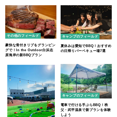
その他のフィールド
キャンプのフィールド
豪快な骨付きリブをグランピン
夏休みは愛知でBBQ！おすすめ
グで！In the Outdoor白浜志
の日帰りバーベキュー場7選
原海岸の新BBQプラン
キャンプのフィールド
電車で行ける手ぶらBBQ！秩
父・武甲温泉で新プランを体験
しよう