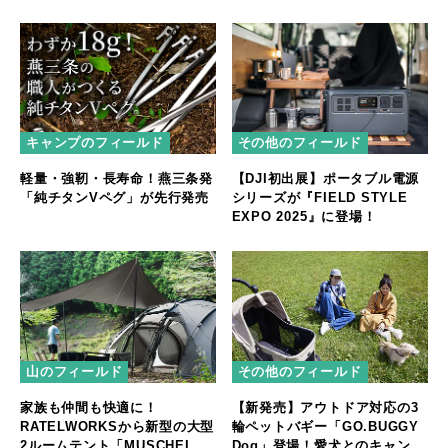
キャンプのフィールド
その他のフィールド
軽量・強靭・長寿命！燕三条発
【DJI初出展】ポータブル電源
「純チタンVペグ」が先行発売
シリーズが『FIELD STYLE
EXPO 2025』に登場！
山のフィールド
その他のフィールド
家族も仲間も快適に！
【新発売】アウトドア対応の3
RATELWORKSから新型の大型
輪ペットバギー「GO.BUGGY
2ルームテント「MUSCHEL」
Dog」登場！愛犬とのキャンプ