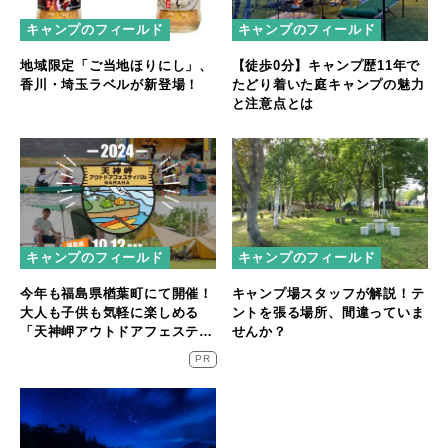
キャンプのフィールド
キャンプのフィールド
地域限定「ご当地ほりにし」、
【徒歩0分】キャンプ歴11年で
香川・埼玉ラベルが新登場！
たどり着いた庭キャンプの魅力
と注意点とは
キャンプのフィールド
キャンプのフィールド
今年も福島県楢葉町にて開催！
キャンプ場スタッフが解説！テ
大人も子供も気軽に楽しめる
ントを張る場所、間違っていま
「天神岬アウトドアフェスティ
せんか？
バル」が10/12開催！
PR