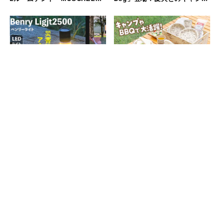
誕生
やフェスをもっと快適に
その他のフィールド
キャンプのフィールド
【新商品】アウトドアにも防災
竹素材×コールマン！環境に優
にも！多機能LEDライト「ベン
しい使い切り食器が登場
リーライト 2500」登場
キャンプのフィールド
燕三条の技が光る！重さわずか
113gの純チタン製「ポケットチ