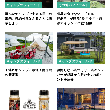
キャンプのフィールド
その他のフィールド
田んぼキャンプで支える里山の
猛暑に負けない！「THE
未来。持続可能なふるさとに貢
FARM」が贈る“冷え冷え・納
献しよう
涼アイランド作戦”始動
キャンプのフィールド
キャンプのフィールド
子連れキャンプに最適！南房総
後悔しない庭づくり！庭キャン
の新定番
パーが経験から得た6つのポイ
ントを紹介