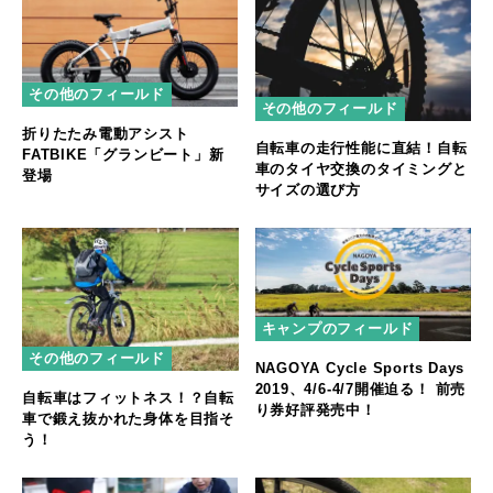
その他のフィールド
その他のフィールド
​折りたたみ電動アシスト
自転車の走行性能に直結！自転
FATBIKE「グランビート」新
車のタイヤ交換のタイミングと
登場
サイズの選び方
キャンプのフィールド
その他のフィールド
NAGOYA Cycle Sports Days
2019、4/6-4/7開催迫る！ 前売
自転車はフィットネス！？自転
り券好評発売中！
車で鍛え抜かれた身体を目指そ
う！