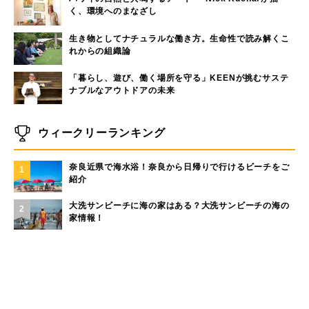
く、環境へのまなざし
生き物としてナチュラルな働き方。生命性で読み解くこ
れからの組織論
「暮らし、遊び、働く場所を守る」KEENが挑むサステ
ナブルなアウトドアの未来
ウィークリーランキング
奈良近県で海水浴！奈良から日帰りで行けるビーチをご
1
紹介
大洗サンビーチに海の家はある？大洗サンビーチの海の
2
家情報！
現役サーファーがおすすめしたい「40代メンズ」が選ぶ
3
サーフTシャツ
モペットとは？電動アシスト自転車との違い、おすすめ
4
フル電動自転車10選