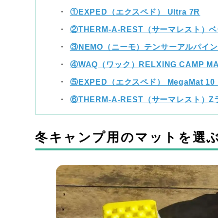
①EXPED（エクスペド） Ultra 7R
②THERM‐A-REST（サーマレスト）
③NEMO（ニーモ）テンサーアルパイン
④WAQ（ワック）RELXING CAMP M
⑤EXPED（エクスペド） MegaMat 10
⑥THERM‐A-REST（サーマレスト）
冬キャンプ用のマットを選