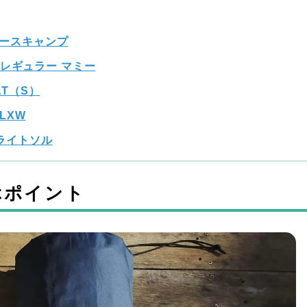
ベースキャンプ
レギュラー マミー
AT（S）
 LXW
Zライトソル
ぶポイント