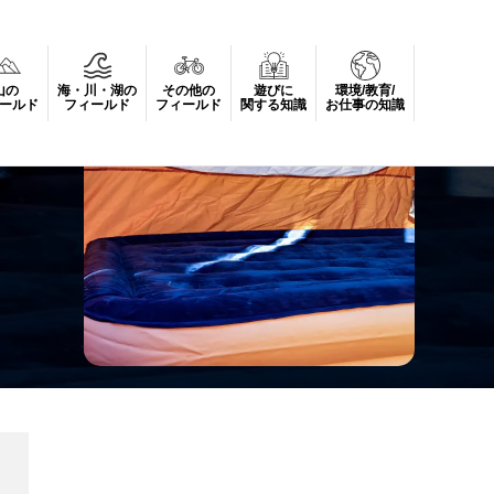
山の
海・川・湖の
その他の
遊びに
環境/教育/
ールド
フィールド
フィールド
関する知識
お仕事の知識