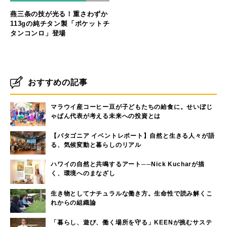
燕三条の技が光る！重さわずか
113gの純チタン製「ポケットチ
タンコンロ」登場
おすすめの記事
マラウイ産コーヒー豆が子どもたちの給食に。せいぼじ
ゃぱん代表が考える未来への投資とは
【パタゴニア イベントレポート】自然と生きる人々が語
る、気候変動と暮らしのリアル
ハワイの自然と共鳴するアート──Nick Kucharが描
く、環境へのまなざし
生き物としてナチュラルな働き方。生命性で読み解くこ
れからの組織論
「暮らし、遊び、働く場所を守る」KEENが挑むサステ