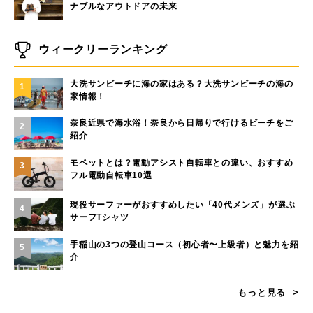
ナブルなアウトドアの未来
ウィークリーランキング
大洗サンビーチに海の家はある？大洗サンビーチの海の
1
家情報！
奈良近県で海水浴！奈良から日帰りで行けるビーチをご
2
紹介
モペットとは？電動アシスト自転車との違い、おすすめ
3
フル電動自転車10選
現役サーファーがおすすめしたい「40代メンズ」が選ぶ
4
サーフTシャツ
手稲山の3つの登山コース（初心者〜上級者）と魅力を紹
5
介
もっと見る