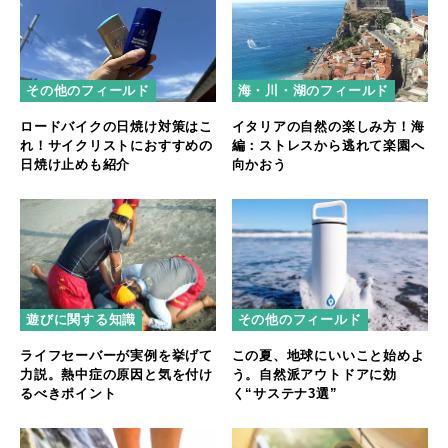
その他のフィールド
海・川・湖のフィールド
ロードバイクの日焼け対策はこ
イタリアの自然の楽しみ方！海
れ！サイクリストにおすすめの
編：ストレスから逃れて楽園へ
日焼け止めも紹介
向かおう
遊びに関する知識
その他のフィールド
ライフセーバーが実例を挙げて
この夏、地球にいいこと始めよ
力説。熱中症の原因と気を付け
う。自然派アウトドアに効
るべきポイント
く“サステナ3選”