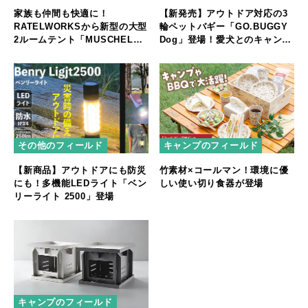
家族も仲間も快適に！
【新発売】アウトドア対応の3
RATELWORKSから新型の大型
輪ペットバギー「GO.BUGGY
2ルームテント「MUSCHEL」
Dog」登場！愛犬とのキャンプ
誕生
やフェスをもっと快適に
その他のフィールド
キャンプのフィールド
【新商品】アウトドアにも防災
竹素材×コールマン！環境に優
にも！多機能LEDライト「ベン
しい使い切り食器が登場
リーライト 2500」登場
キャンプのフィールド