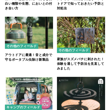
白い種類や生態、においとの付
トドアで知っておきたい予防と
き合い方
対処法
その他のフィールド
その他のフィールド
アウトドアに最適！音と成分で
家族がスズメバチに刺された！
守るポータブル虫除け新製品
体験を通して予防法を見直して
みました
キャンプのフィールド