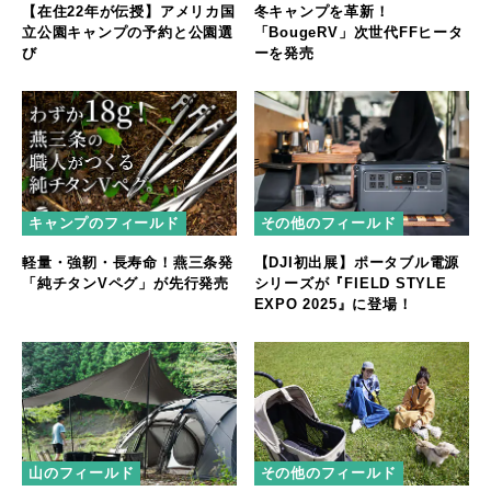
【在住22年が伝授】アメリカ国
冬キャンプを革新！
立公園キャンプの予約と公園選
「BougeRV」次世代FFヒータ
び
ーを発売
キャンプのフィールド
その他のフィールド
軽量・強靭・長寿命！燕三条発
【DJI初出展】ポータブル電源
「純チタンVペグ」が先行発売
シリーズが『FIELD STYLE
EXPO 2025』に登場！
山のフィールド
その他のフィールド