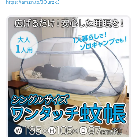
https://amzn.to/3OurzkJ