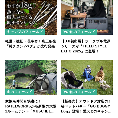
キャンプのフィールド
その他のフィールド
軽量・強靭・長寿命！燕三条発
【DJI初出展】ポータブル電源
「純チタンVペグ」が先行発売
シリーズが『FIELD STYLE
EXPO 2025』に登場！
山のフィールド
その他のフィールド
家族も仲間も快適に！
【新発売】アウトドア対応の3
RATELWORKSから新型の大型
輪ペットバギー「GO.BUGGY
2ルームテント「MUSCHEL」
Dog」登場！愛犬とのキャンプ
誕生
やフェスをもっと快適に