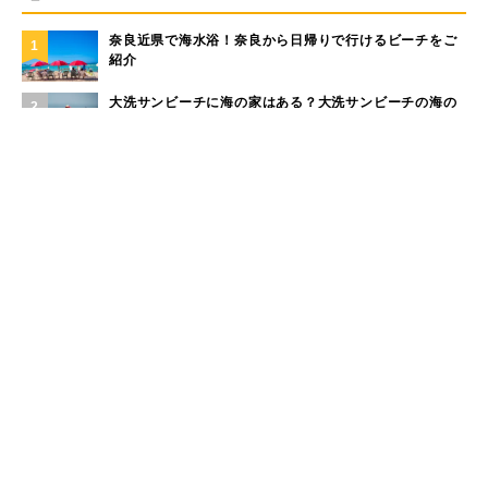
奈良近県で海水浴！奈良から日帰りで行けるビーチをご
1
紹介
大洗サンビーチに海の家はある？大洗サンビーチの海の
2
家情報！
現役サーファーがおすすめしたい「40代メンズ」が選ぶ
3
サーフTシャツ
モペットとは？電動アシスト自転車との違い、おすすめ
4
フル電動自転車10選
手稲山の3つの登山コース（初心者〜上級者）と魅力を紹
5
介
もっと見る