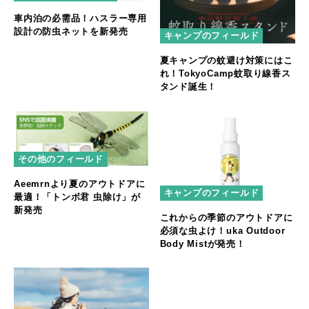
車内泊の必需品！ハスラー専用
設計の防虫ネットを新発売
キャンプのフィールド
夏キャンプの蚊避け対策にはこ
れ！TokyoCamp蚊取り線香ス
タンド誕生！
その他のフィールド
Aeemrnより夏のアウトドアに
キャンプのフィールド
最適！「トンボ君 虫除け」が
新発売
これからの季節のアウトドアに
必須な虫よけ！uka Outdoor
Body Mistが発売！