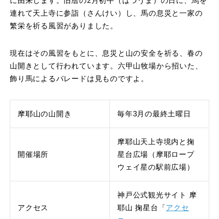
に由来します。旧暦の2月初午（はつうま）の日に、馬を
連れて天上寺に参詣（さんけい）し、馬の息災と一家の
繁栄を祈る風習がありました。
現在はその風習をもとに、息災と山の安全を祈る、春の
山開きとして行われています。六甲山牧場から招いた、
飾り馬によるパレードは見ものですよ。
摩耶山の山開き
毎年3月の最終土曜日
摩耶山天上寺境内と掬
開催場所
星台広場（摩耶ロープ
ウェイ星の駅前広場）
神戸公式観光サイト 摩
アクセス
耶山 掬星台「
アクセ