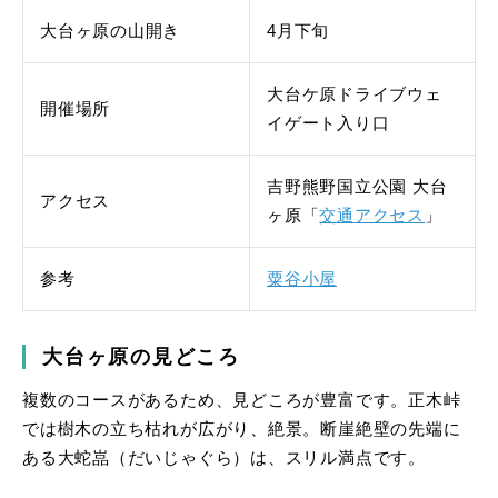
大台ヶ原の山開き
4月下旬
大台ケ原ドライブウェ
開催場所
イゲート入り口
吉野熊野国立公園 大台
アクセス
ヶ原「
交通アクセス
」
参考
粟谷小屋
大台ヶ原の見どころ
複数のコースがあるため、見どころが豊富です。正木峠
では樹木の立ち枯れが広がり、絶景。断崖絶壁の先端に
ある大蛇嵓（だいじゃぐら）は、スリル満点です。