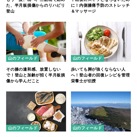
た、半月板損傷からのリハビリ
に！内側膝痛予防のストレッチ
登山
＆マッサージ
山のフィールド
山のフィールド
その膝の違和感、放置しない
歩いても脚が強くならない人
で！登山と加齢が招く半月板損
へ！登山者の回復レシピを管理
傷から学んだこと
栄養士が伝授
山のフィールド
山のフィールド