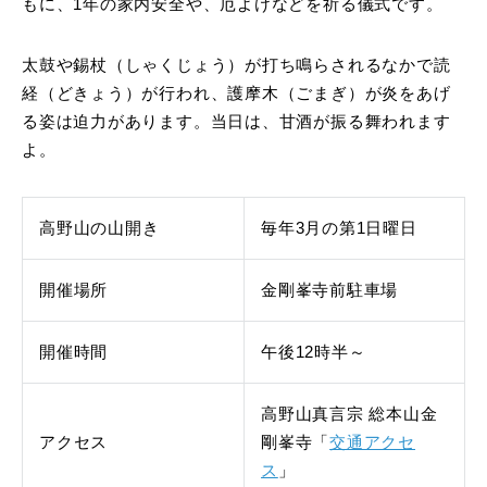
もに、1年の家内安全や、厄よけなどを祈る儀式です。
太鼓や錫杖（しゃくじょう）が打ち鳴らされるなかで読
経（どきょう）が行われ、護摩木（ごまぎ）が炎をあげ
る姿は迫力があります。当日は、甘酒が振る舞われます
よ。
高野山の山開き
毎年3月の第1日曜日
開催場所
金剛峯寺前駐車場
開催時間
午後12時半～
高野山真言宗 総本山金
アクセス
剛峯寺「
交通アクセ
ス
」