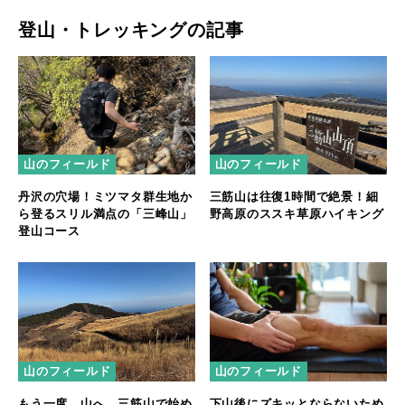
登山・トレッキングの記事
山のフィールド
山のフィールド
丹沢の穴場！ミツマタ群生地か
三筋山は往復1時間で絶景！細
ら登るスリル満点の「三峰山」
野高原のススキ草原ハイキング
登山コース
山のフィールド
山のフィールド
もう一度、山へ。三筋山で始め
下山後にズキッとならないため