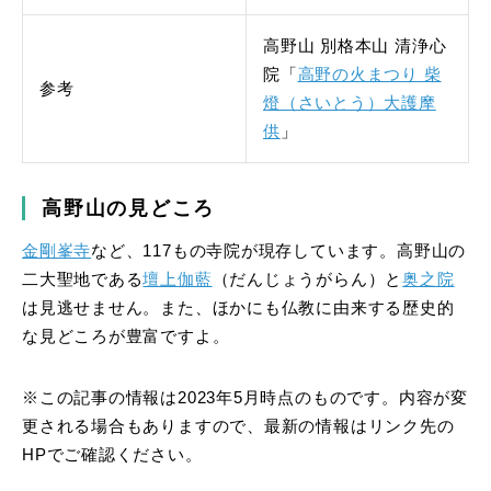
高野山 別格本山 清浄心
院「
高野の火まつり 柴
参考
燈（さいとう）大護摩
供
」
高野山の見どころ
金剛峯寺
など、117もの寺院が現存しています。高野山の
二大聖地である
壇上伽藍
（だんじょうがらん）と
奥之院
は見逃せません。また、ほかにも仏教に由来する歴史的
な見どころが豊富ですよ。
※この記事の情報は2023年5月時点のものです。内容が変
更される場合もありますので、最新の情報はリンク先の
HPでご確認ください。