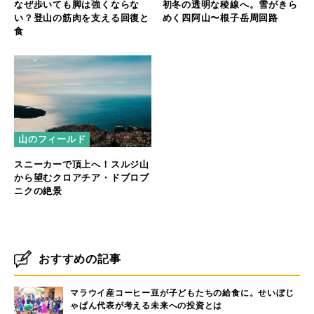
なぜ歩いても脚は強くならな
初冬の透明な稜線へ。雪がきら
い？登山の筋肉を支える回復と
めく四阿山〜根子岳周回路
食
山のフィールド
スニーカーで頂上へ！スルジ山
から望むクロアチア・ドブロブ
ニクの絶景
おすすめの記事
マラウイ産コーヒー豆が子どもたちの給食に。せいぼじ
ゃぱん代表が考える未来への投資とは