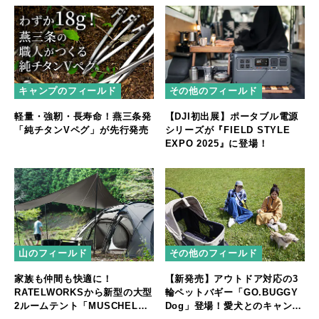
キャンプのフィールド
その他のフィールド
軽量・強靭・長寿命！燕三条発
【DJI初出展】ポータブル電源
「純チタンVペグ」が先行発売
シリーズが『FIELD STYLE
EXPO 2025』に登場！
山のフィールド
その他のフィールド
家族も仲間も快適に！
【新発売】アウトドア対応の3
RATELWORKSから新型の大型
輪ペットバギー「GO.BUGGY
2ルームテント「MUSCHEL」
Dog」登場！愛犬とのキャンプ