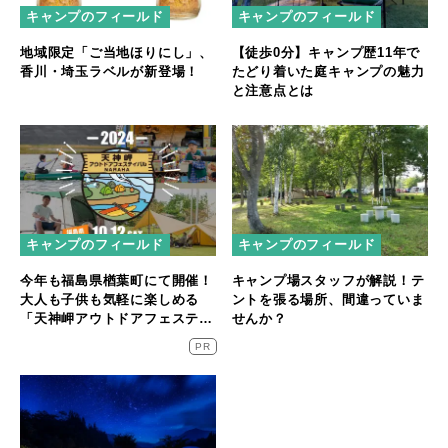
キャンプのフィールド
キャンプのフィールド
地域限定「ご当地ほりにし」、
【徒歩0分】キャンプ歴11年で
香川・埼玉ラベルが新登場！
たどり着いた庭キャンプの魅力
と注意点とは
キャンプのフィールド
キャンプのフィールド
今年も福島県楢葉町にて開催！
キャンプ場スタッフが解説！テ
大人も子供も気軽に楽しめる
ントを張る場所、間違っていま
「天神岬アウトドアフェスティ
せんか？
バル」が10/12開催！
PR