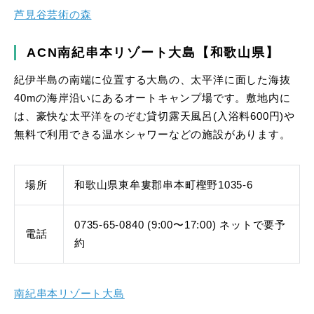
芦見谷芸術の森
ACN南紀串本リゾート大島【和歌山県】
紀伊半島の南端に位置する大島の、太平洋に面した海抜
40mの海岸沿いにあるオートキャンプ場です。敷地内に
は、豪快な太平洋をのぞむ貸切露天風呂(入浴料600円)や
無料で利用できる温水シャワーなどの施設があります。
場所
和歌山県東牟婁郡串本町樫野1035-6
0735-65-0840 (9:00〜17:00) ネットで要予
電話
約
南紀串本リゾート大島