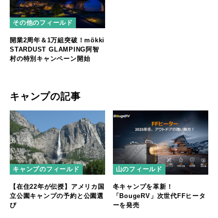
その他のフィールド
開業2周年＆1万組突破！mökki
STARDUST GLAMPING阿智
村の特別キャンペーン開始
キャンプの記事
キャンプのフィールド
山のフィールド
【在住22年が伝授】アメリカ国
冬キャンプを革新！
立公園キャンプの予約と公園選
「BougeRV」次世代FFヒータ
び
ーを発売