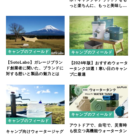
っと楽ちんに、もっと美味しく
「フロー」と「アクティブ」の
カバーと本体セットを新発売
キャンプのフィールド
キャンプのフィールド
【SotoLabo】ガレージブラン
【2024年版】おすすめウォータ
ド創業者に聞いた、ブランドに
ータンク10選！寒い日のキャン
対する想いと製品の魅力とは
プに最適
キャンプのフィールド
キャンプのフィールド
アウトドアで、自宅で、災害時
も役立つ高機能ウォータータン
キャンプ向けウォータージャグ