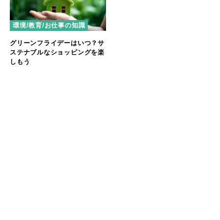
環境/教育/お仕事の知識
グリーンフライデーはいつ？サ
ステナブルなショッピングを楽
しもう
おすすめの記事
マラウイ産コーヒー豆が子どもたちの給食に。せいぼじ
ゃぱん代表が考える未来への投資とは
【パタゴニア イベントレポート】自然と生きる人々が語
る、気候変動と暮らしのリアル
ハワイの自然と共鳴するアート──Nick Kucharが描
く、環境へのまなざし
生き物としてナチュラルな働き方。生命性で読み解くこ