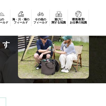
山の
海・川・湖の
その他の
遊びに
環境/教育/
ールド
フィールド
フィールド
関する知識
お仕事の知識
くす