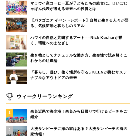
マラウイ産コーヒー豆が子どもたちの給食に。せいぼじ
ゃぱん代表が考える未来への投資とは
【パタゴニア イベントレポート】自然と生きる人々が語
る、気候変動と暮らしのリアル
ハワイの自然と共鳴するアート──Nick Kucharが描
く、環境へのまなざし
生き物としてナチュラルな働き方。生命性で読み解くこ
れからの組織論
「暮らし、遊び、働く場所を守る」KEENが挑むサステ
ナブルなアウトドアの未来
ウィークリーランキング
奈良近県で海水浴！奈良から日帰りで行けるビーチをご
1
紹介
大洗サンビーチに海の家はある？大洗サンビーチの海の
2
家情報！