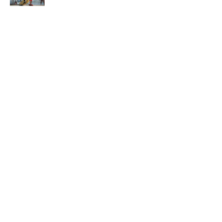
モペットとは？電動アシスト自転車との違い、おすすめ
3
フル電動自転車10選
現役サーファーがおすすめしたい「40代メンズ」が選ぶ
4
サーフTシャツ
手稲山の3つの登山コース（初心者〜上級者）と魅力を紹
5
介
もっと見る
カテゴリー
キャンプのフィールド
山のフィールド
海・川・湖のフィールド
その他のフィールド