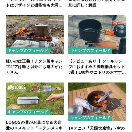
別に詳しく解説
トはデザインと機能性も大満
足！
キャンプのフィールド
キャンプのフィールド
軽いのは正義！チタン製キャン
【レビューあり 】ソロキャン
プギアは軽さ以外にも魅力がた
プにおすすめの調理器具セット
くさん
3選！100均やニトリのおすすめ
商品も紹介
キャンプのフィールド
キャンプのフィールド
LOGOSの蓋がお皿になる大容
量のメスキット「ステンメスキ
TVアニメ『天国大魔境』×村の