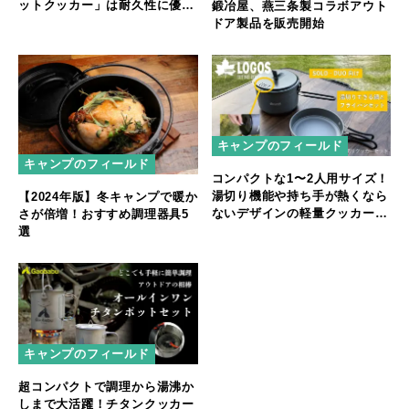
ットクッカー」は耐久性に優れ
鍛冶屋、燕三条製コラボアウト
たステンレス製
ドア製品を販売開始
キャンプのフィールド
キャンプのフィールド
コンパクトな1〜2人用サイズ！
湯切り機能や持ち手が熱くなら
【2024年版】冬キャンプで暖か
ないデザインの軽量クッカー
さが倍増！おすすめ調理器具5
「LOGOS クッカー＆ケトル」
選
シリーズ3種 新発売
キャンプのフィールド
超コンパクトで調理から湯沸か
しまで大活躍！チタンクッカー