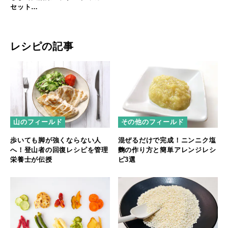
セット
「Gaobabu☆Gaobabu」
レシピの記事
山のフィールド
その他のフィールド
歩いても脚が強くならない人
混ぜるだけで完成！ニンニク塩
へ！登山者の回復レシピを管理
麴の作り方と簡単アレンジレシ
栄養士が伝授
ピ3選