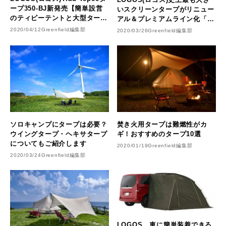
ープ350-BJ新発売【簡単設営
いスクリーンタープがリニュー
のティピーテントと大型タープ
アル＆プレミアムライン化「ス
が4万5000円代のお得なセッ
ペースベース・デカゴン/オク
2020/04/12
Greenfield編集部
2020/03/26
Greenfield編集部
ト】
タゴン」シリーズ 新発売
ソロキャンプにタープは必要？
焚き火用タープは難燃性がカ
ウイングタープ・ヘキサタープ
ギ！おすすめのタープ10選
についてもご紹介します
2020/01/19
Greenfield編集部
2020/03/24
Greenfield編集部
LOGOS、車に簡単装着できる