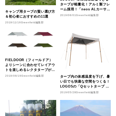
タープが軽量化！アルミ製フレ
ーム採用！「neos ALカーサイ
キャンプ用タープの賢い選び方
ドオーニング-AI」発売
2019/08/01
Greenfield編集部
＆初心者におすすめの11選
2019/11/16
Greenfield編集部
FIELDOOR（フィールドア）
よりシーンに合わせてレイアウ
トを楽しめるレクタタープが登
場
2019/06/19
Greenfield編集部
タープ内の体感温度を下げ、暑
い日でも快適な空間をつくる！
LOGOSの「Qセットタープ シ
ーリングシート（Black）」
2019/05/28
Greenfield編集部