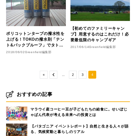
【初めてのファミリーキャン
ポリコットンタープの撥水性を
プ】用意するのはこれだけ！必
上げる！TOKOの撥水剤「テン
要最低限のキャンプギア
ト&パックプルーフ」でタトン
2017/06/14
Greenfield編集部
カ1TCをメンテナンス♪
2018/06/02
Greenfield編集部
«
...
2
3
4
おすすめの記事
マラウイ産コーヒー豆が子どもたちの給食に。せいぼじ
ゃぱん代表が考える未来への投資とは
【パタゴニア イベントレポート】自然と生きる人々が語
る、気候変動と暮らしのリアル