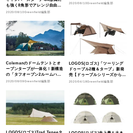
ア用の簡易サンシェードとして
2020/08/10
Greenfield編集部
も強く8角形でアレンジ自由自
心強い味方！
在！
2020/08/10
Greenfield編集部
Colemanのドームテントとオ
LOGOS(ロゴス)「ツーリング
ープンタープが一体化！新構造
ドゥーブル2種＆タープ」新発
の「タフオープン2ルームハウ
売【ドゥーブルシリーズからソ
ス」を発売
ロ、2人タイプ】
2020/06/09
Greenfield編集部
2020/04/18
Greenfield編集部
LOGOS(ロゴス)Trad Tepeeタ
LOGOS(ロゴス)史上最も大き