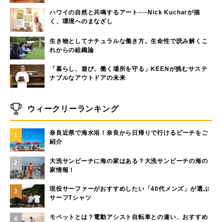
ハワイの自然と共鳴するアート──Nick Kucharが描
く、環境へのまなざし
生き物としてナチュラルな働き方。生命性で読み解くこ
れからの組織論
「暮らし、遊び、働く場所を守る」KEENが挑むサステ
ナブルなアウトドアの未来
ウィークリーランキング
奈良近県で海水浴！奈良から日帰りで行けるビーチをご
1
紹介
大洗サンビーチに海の家はある？大洗サンビーチの海の
2
家情報！
現役サーファーがおすすめしたい「40代メンズ」が選ぶ
3
サーフTシャツ
モペットとは？電動アシスト自転車との違い、おすすめ
4