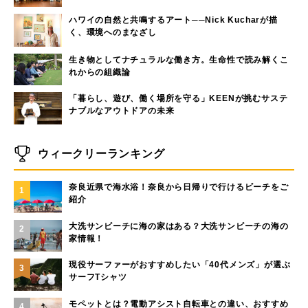
ハワイの自然と共鳴するアート──Nick Kucharが描
く、環境へのまなざし
生き物としてナチュラルな働き方。生命性で読み解くこ
れからの組織論
「暮らし、遊び、働く場所を守る」KEENが挑むサステ
ナブルなアウトドアの未来
ウィークリーランキング
奈良近県で海水浴！奈良から日帰りで行けるビーチをご
1
紹介
大洗サンビーチに海の家はある？大洗サンビーチの海の
2
家情報！
現役サーファーがおすすめしたい「40代メンズ」が選ぶ
3
サーフTシャツ
モペットとは？電動アシスト自転車との違い、おすすめ
4