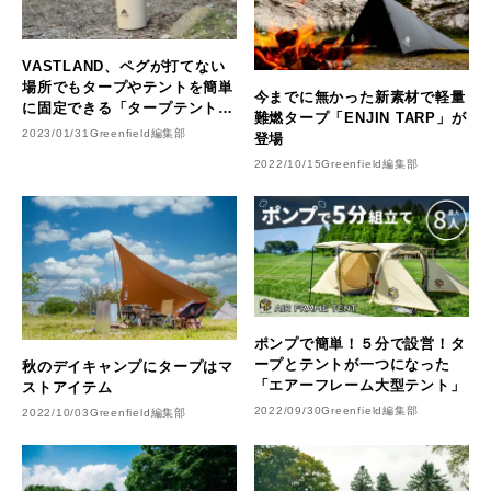
VASTLAND、ペグが打てない
場所でもタープやテントを簡単
今までに無かった新素材で軽量
に固定できる「タープテント用
難燃タープ「ENJIN TARP」が
ウォーターマルチウェイト」を
2023/01/31
Greenfield編集部
登場
発売
2022/10/15
Greenfield編集部
ポンプで簡単！５分で設営！タ
ープとテントが一つになった
秋のデイキャンプにタープはマ
「エアーフレーム大型テント」
ストアイテム
2022/09/30
Greenfield編集部
2022/10/03
Greenfield編集部