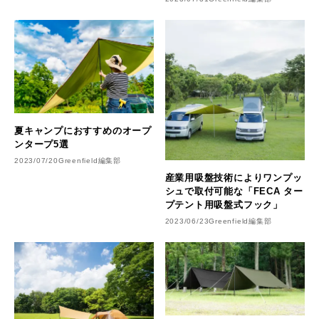
陸
夏キャンプにおすすめのオープ
ンタープ5選
2023/07/20
Greenfield編集部
産業用吸盤技術によりワンプッ
シュで取付可能な「FECA ター
プテント用吸盤式フック」
2023/06/23
Greenfield編集部