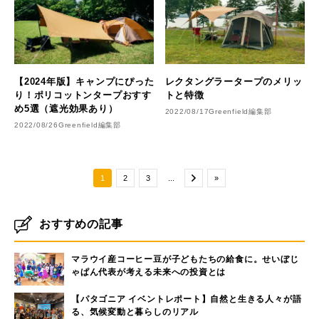
【2024年版】キャンプにぴった
レクタングラータープのメリッ
り！ポリコットンタープおすす
トと特徴
め5選（遮光効果あり）
2022/08/17
Greenfield編集部
2022/08/26
Greenfield編集部
1
2
3
...
»
おすすめの記事
マラウイ産コーヒー豆が子どもたちの給食に。せいぼじ
ゃぱん代表が考える未来への投資とは
【パタゴニア イベントレポート】自然と生きる人々が語
る、気候変動と暮らしのリアル