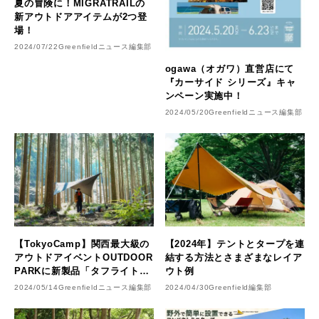
夏の冒険に！MIGRATRAILの
新アウトドアアイテムが2つ登
場！
2024/07/22
Greenfieldニュース編集部
ogawa（オガワ）直営店にて
『カーサイド シリーズ』キャ
ンペーン実施中！
2024/05/20
Greenfieldニュース編集部
【TokyoCamp】関西最大級の
【2024年】テントとタープを連
アウトドアイベントOUTDOOR
結する方法とさまざまなレイア
PARKに新製品「タフライトボ
ウト例
ックス」「ブラックフェニック
2024/05/14
Greenfieldニュース編集部
2024/04/30
Greenfield編集部
スタープ」など出展