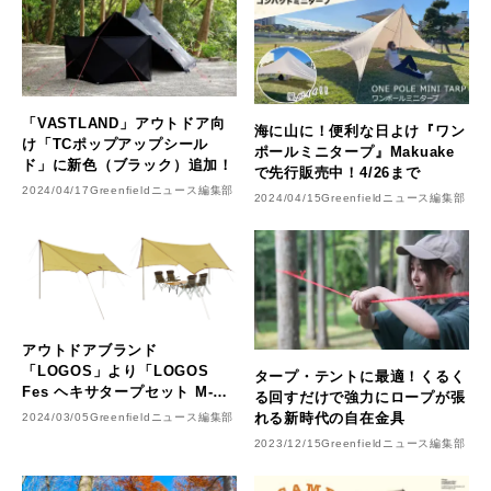
「VASTLAND」アウトドア向
海に山に！便利な日よけ『ワン
け「TCポップアップシール
ポールミニタープ』Makuake
ド」に新色（ブラック）追加！
で先行販売中！4/26まで
2024/04/17
Greenfieldニュース編集部
2024/04/15
Greenfieldニュース編集部
アウトドアブランド
「LOGOS」より「LOGOS
タープ・テントに最適！くるく
Fes ヘキサタープセット M-
る回すだけで強力にロープが張
BD」新発売！
れる新時代の自在金具
2024/03/05
Greenfieldニュース編集部
2023/12/15
Greenfieldニュース編集部