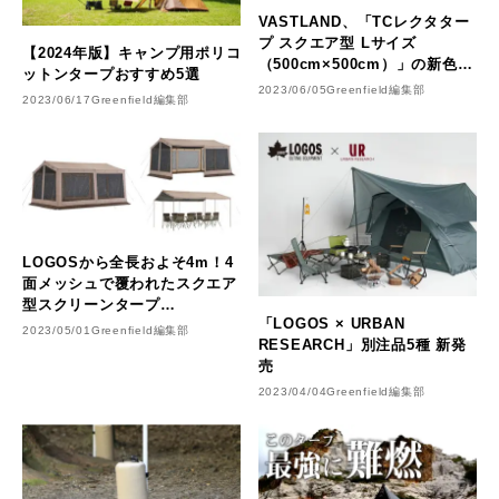
VASTLAND、「TCレクタター
プ スクエア型 Lサイズ
【2024年版】キャンプ用ポリコ
（500cm×500cm）」の新色
ットンタープおすすめ5選
（オリーブ / ブラック）を発売
2023/06/05
Greenfield編集部
2023/06/17
Greenfield編集部
LOGOSから全長およそ4m！4
面メッシュで覆われたスクエア
型スクリーンタープ
「LOGOS × URBAN
「Tradcanvasソーラーデビル
2023/05/01
Greenfield編集部
RESEARCH」別注品5種 新発
ブロックスクリーン」
売
2023/04/04
Greenfield編集部