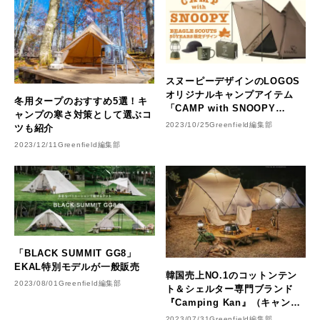
スヌーピーデザインのLOGOS
オリジナルキャンプアイテム
冬用タープのおすすめ5選！キ
「CAMP with SNOOPY
ャンプの寒さ対策として選ぶコ
BEAGLE SCOUTS 50years
2023/10/25
Greenfield編集部
ツも紹介
限定デザイン」
2023/12/11
Greenfield編集部
「BLACK SUMMIT GG8」
EKAL特別モデルが一般販売
韓国売上NO.1のコットンテン
2023/08/01
Greenfield編集部
ト＆シェルター専門ブランド
『Camping Kan』（キャンピ
ングカン）満を持して日本初上
2023/07/31
Greenfield編集部