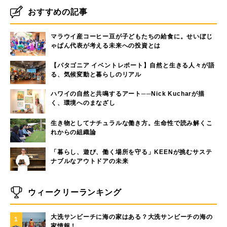
おすすめの記事
マラウイ産コーヒー豆が子どもたちの給食に。せいぼじ
ゃぱん代表が考える未来への投資とは
【パタゴニア イベントレポート】自然と生きる人々が語
る、気候変動と暮らしのリアル
ハワイの自然と共鳴するアート──Nick Kucharが描
く、環境へのまなざし
生き物としてナチュラルな働き方。生命性で読み解くこ
れからの組織論
「暮らし、遊び、働く場所を守る」KEENが挑むサステ
ナブルなアウトドアの未来
ウィークリーランキング
大洗サンビーチに海の家はある？大洗サンビーチの海の
1
家情報！