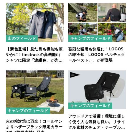
山のフィールド
キャンプのフィールド
【新色登場】見た目も機能も涼
強烈な猛暑も快適に！LOGOS
やかに！finetrackの高機能山
の即冷却「LOGOS ペルチェク
シャツに限定「濃紺色」が先行
ールベスト」」が新登場
販売
キャンプのフィールド
キャンプのフィールド
アウトドアで活躍！環境に優し
火の粉対策は万全！コールマン
く使う人も気持ち良い。リサイ
よりヘザーブラック限定カラー
クル素材のチェア・テーブルが