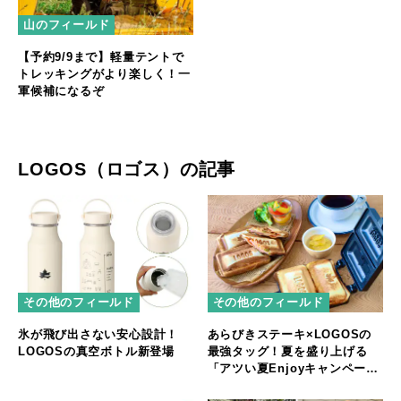
山のフィールド
【予約9/9まで】軽量テントで
トレッキングがより楽しく！一
軍候補になるぞ
LOGOS（ロゴス）の記事
その他のフィールド
その他のフィールド
氷が飛び出さない安心設計！
あらびきステーキ×LOGOSの
LOGOSの真空ボトル新登場
最強タッグ！夏を盛り上げる
「アツい夏Enjoyキャンペー
ン」スタート