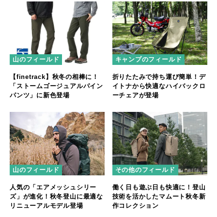
山のフィールド
キャンプのフィールド
【finetrack】秋冬の相棒に！
折りたたみで持ち運び簡単！デ
「ストームゴージュアルパイン
イトナから快適なハイバックロ
パンツ」に新色登場
ーチェアが登場
山のフィールド
その他のフィールド
人気の「エアメッシュシリー
働く日も遊ぶ日も快適に！登山
ズ」が進化！秋冬登山に最適な
技術を活かしたマムート秋冬新
リニューアルモデル登場
作コレクション