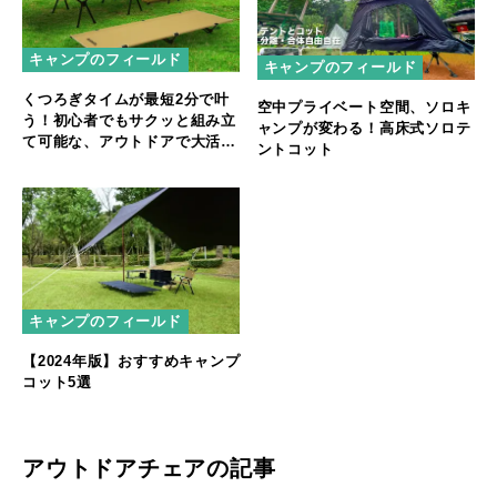
キャンプのフィールド
キャンプのフィールド
くつろぎタイムが最短2分で叶
空中プライベート空間、ソロキ
う！初心者でもサクッと組み立
ャンプが変わる！高床式ソロテ
て可能な、アウトドアで大活躍
ントコット
の簡易ベッド「RIOSOLハイ＆
ロー2WAYコット」
キャンプのフィールド
【2024年版】おすすめキャンプ
コット5選
アウトドアチェアの記事