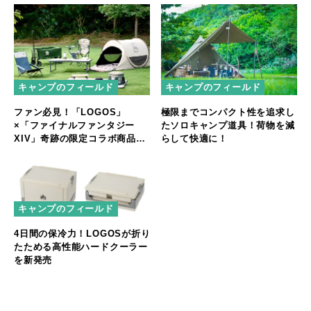
キャンプのフィールド
キャンプのフィールド
ファン必見！「LOGOS」
極限までコンパクト性を追求し
×「ファイナルファンタジー
たソロキャンプ道具！荷物を減
XIV」奇跡の限定コラボ商品が
らして快適に！
新登場
キャンプのフィールド
4日間の保冷力！LOGOSが折り
たためる高性能ハードクーラー
を新発売