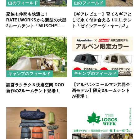
山のフィールド
山のフィールド
家族も仲間も快適に！
【ギアレビュー】育てるギアと
RATELWORKSから新型の大型
して永く付き合える！U.L.テン
2ルームテント「MUSCHEL」
ト「ゼインアーツ・ヤール2」
誕生
キャンプのフィールド
キャンプのフィールド
【アルペン×コールマン共同企
設営ラクラク＆快適空間 DOD
画モデル】限定2ルームテント
新作の2ルームテント登場！
が登場！