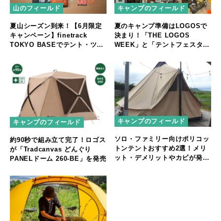
山のフィールド
キャンプのフィールド
夏山シーズン到来！【6月限定
夏のキャンプ準備はLOGOSで
キャンペーン】finetrack
決まり！「THE LOGOS
TOKYO BASEでテント・ツエ
WEEK」と「テントフェスタ」
ルト購入者に“ちょっと嬉し
開催
い”プレゼントを進呈
キャンプのフィールド
キャンプのフィールド
ソロ・ファミリー向けポリコッ
約90秒で組み立て完了！ロゴス
トンテントおすすめ2選！メリ
が「Tradcanvas どんぐり
ット・デメリットやカビが発生
PANELドーム 260-BE」を発売
した際の手入れ方法も解説