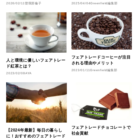
2026/02/11
曽我部倫子
2025/04/04
Greenfield編集部
フェアトレードコーヒーが注目
人と環境に優しいフェアトレー
される理由やメリット
ド紅茶とは？
2023/01/11
Greenfield編集部
2023/02/08
AYA
フェアトレードチョコレートで
【2024年最新】毎日の暮らし
社会貢献
に！おすすめのフェアトレード