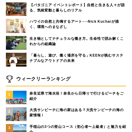
【パタゴニア イベントレポート】自然と生きる人々が語
る、気候変動と暮らしのリアル
ハワイの自然と共鳴するアート──Nick Kucharが描
く、環境へのまなざし
生き物としてナチュラルな働き方。生命性で読み解くこ
れからの組織論
「暮らし、遊び、働く場所を守る」KEENが挑むサステ
ナブルなアウトドアの未来
ウィークリーランキング
奈良近県で海水浴！奈良から日帰りで行けるビーチをご
1
紹介
大洗サンビーチに海の家はある？大洗サンビーチの海の
2
家情報！
手稲山の3つの登山コース（初心者〜上級者）と魅力を紹
3
介