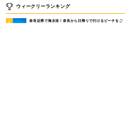
ウィークリーランキング
奈良近県で海水浴！奈良から日帰りで行けるビーチをご
1
紹介
大洗サンビーチに海の家はある？大洗サンビーチの海の
2
家情報！
現役サーファーがおすすめしたい「40代メンズ」が選ぶ
3
サーフTシャツ
モペットとは？電動アシスト自転車との違い、おすすめ
4
フル電動自転車10選
手稲山の3つの登山コース（初心者〜上級者）と魅力を紹
5
介
もっと見る