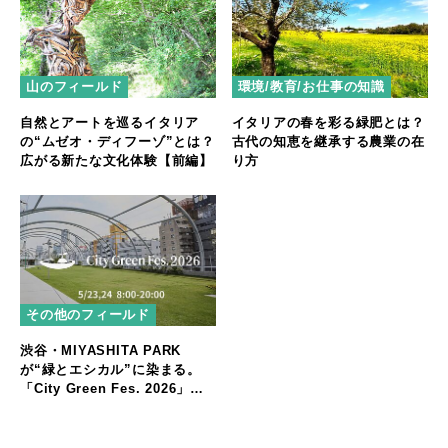
山のフィールド
環境/教育/お仕事の知識
自然とアートを巡るイタリア
イタリアの春を彩る緑肥とは？
の“ムゼオ・ディフーゾ”とは？
古代の知恵を継承する農業の在
広がる新たな文化体験【前編】
り方
その他のフィールド
渋谷・MIYASHITA PARK
が“緑とエシカル”に染まる。
「City Green Fes. 2026」開
催