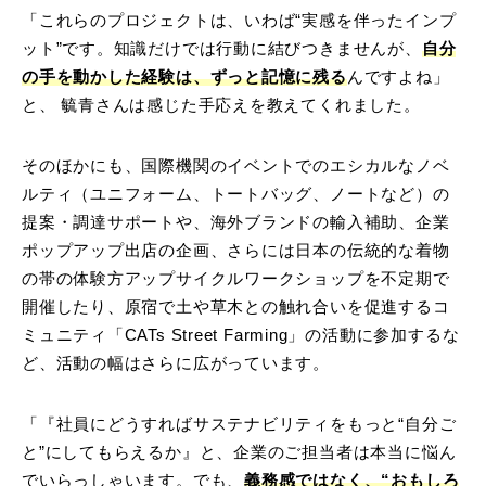
「これらのプロジェクトは、いわば“実感を伴ったインプ
ット”です。知識だけでは行動に結びつきませんが、
自分
の手を動かした経験は、ずっと記憶に残る
んですよね」
と、
毓青さん
は感じた手応えを教えてくれました。
そのほかにも、国際機関のイベントでのエシカルなノベ
ルティ（ユニフォーム、トートバッグ、ノートなど）の
提案・調達サポートや、海外ブランドの輸入補助、企業
ポップアップ出店の企画、さらには
日本の伝統的な着物
の帯の体験方アップサイクルワークショップを不定期で
開催したり、原宿で土や草木との触れ合いを促進するコ
ミュニティ「CATs Street Farming」の活動に参加する
な
ど、活動の幅はさらに広がっています。
「『社員にどうすればサステナビリティをもっと“自分ご
と”にしてもらえるか』と、企業のご担当者は本当に悩ん
でいらっしゃいます。でも、
義務感ではなく、“おもしろ