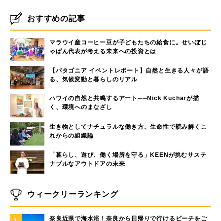
おすすめの記事
マラウイ産コーヒー豆が子どもたちの給食に。せいぼじ
ゃぱん代表が考える未来への投資とは
【パタゴニア イベントレポート】自然と生きる人々が語
る、気候変動と暮らしのリアル
ハワイの自然と共鳴するアート──Nick Kucharが描
く、環境へのまなざし
生き物としてナチュラルな働き方。生命性で読み解くこ
れからの組織論
「暮らし、遊び、働く場所を守る」KEENが挑むサステ
ナブルなアウトドアの未来
ウィークリーランキング
奈良近県で海水浴！奈良から日帰りで行けるビーチをご
1