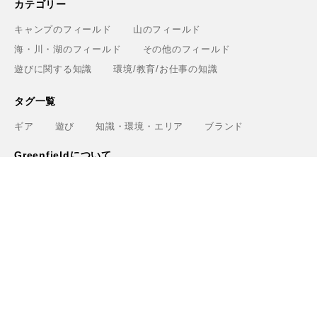
カテゴリー
キャンプのフィールド
山のフィールド
海・川・湖のフィールド
その他のフィールド
遊びに関する知識
環境/教育/お仕事の知識
タグ一覧
ギア
遊び
知識・環境・エリア
ブランド
Greenfieldについて
運営会社
利用規約
プライバシーポリシー
お問い合わせ
ライター
関連サービス
アウトドアショップ「Greenfield.od」
アウトドアフィールド撮影「Location Studio」
トレーニング検索サイト「Training.Greenfield」