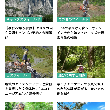
キャンプのフィールド
その他のフィールド
【在住22年が伝授】アメリカ国
10haの草原から森へ。サチャ
立公園キャンプの予約と公園選
インチから始まった、キズナ農
び
園再生の物語
山のフィールド
遊びに関する知識
地域のアイデンティティと景観
ネイチャーゲームの視点で親子
を重視した文化体験。“エコミ
の自然体験が広がる！遊び方の
ュージアム”と“野外美術
例も紹介
館”【後編】