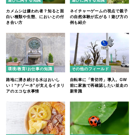
遊びに関する知識
遊びに関する知識
カメムシは嫌われ者？知ると面
ネイチャーゲームの視点で親子
白い種類や生態、においとの付
の自然体験が広がる！遊び方の
き合い方
例も紹介
環境/教育/お仕事の知識
その他のフィールド
路地に湧き続ける水はおいし
自転車に「青切符」導入。GW
い！“ナゾーネ”が支えるイタリ
前に家族で再確認したい並走の
アのエコな水事情
新常識