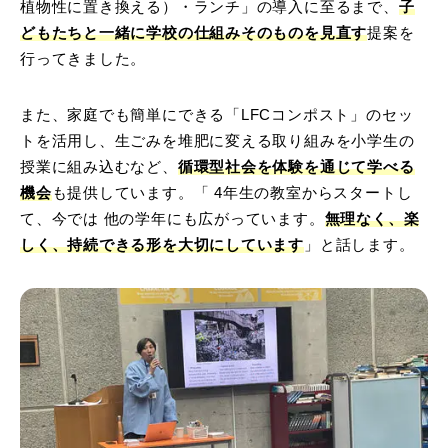
植物性に置き換える）・ランチ」の導入に至るまで、
子
どもたちと一緒に学校の仕組みそのものを見直す
提案を
行ってきました。
また、家庭でも簡単にできる「LFCコンポスト」のセッ
トを活用し、生ごみを堆肥に変える取り組みを小学生の
授業に組み込むなど、
循環型社会を体験を通じて学べる
機会
も提供しています。「
4
年生の教室からスタートし
て、今では
他の学年
にも広がっています。
無理なく、楽
しく、持続できる形を大切にしています
」と話します。