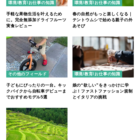
環境/教育/お仕事の知識
環境/教育/お仕事の知識
春の自然がもっと楽しくなる｜
手軽な果物生活を叶えるため
テントウムシで始める親子の外
に。完全無添加ドライフルーツ
あそび
実食レビュー
その他のフィールド
環境/教育/お仕事の知識
子どもにぴったりの一台。キッ
娘の“欲しい”をきっかけに学
クバイクから自転車デビューま
ぶ！ファストファッション規制
でおすすめモデル5選
とイタリアの挑戦