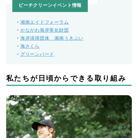
ビーチクリーンイベント情報
・
湘南エイドフォーラム
・
かながわ海岸美化財団
・
海岸清掃団体 湘南うきぶい
・
海さくら
・
グリーンバード
私たちが日頃からできる取り組み