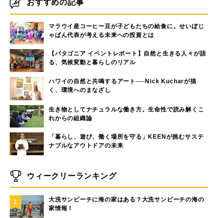
おすすめの記事
マラウイ産コーヒー豆が子どもたちの給食に。せいぼじ
ゃぱん代表が考える未来への投資とは
【パタゴニア イベントレポート】自然と生きる人々が語
る、気候変動と暮らしのリアル
ハワイの自然と共鳴するアート──Nick Kucharが描
く、環境へのまなざし
生き物としてナチュラルな働き方。生命性で読み解くこ
れからの組織論
「暮らし、遊び、働く場所を守る」KEENが挑むサステ
ナブルなアウトドアの未来
ウィークリーランキング
大洗サンビーチに海の家はある？大洗サンビーチの海の
1
家情報！