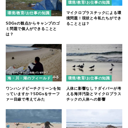
環境/教育/お仕事の知識
マイクロプラスチックによる環
環境/教育/お仕事の知識
境問題！現状と今私たちができ
SDGsの観点からキャンプのゴ
ることとは？
ミ問題で個人ができることと
は？
海・川・湖のフィールド
環境/教育/お仕事の知識
ワンハンドビーチクリーンを知
人体に影響なし？ダイバーが考
っていますか？SDGsをサーフ
える海洋汚染とマイクロプラス
ァー目線で考えてみた
チックの人体への影響