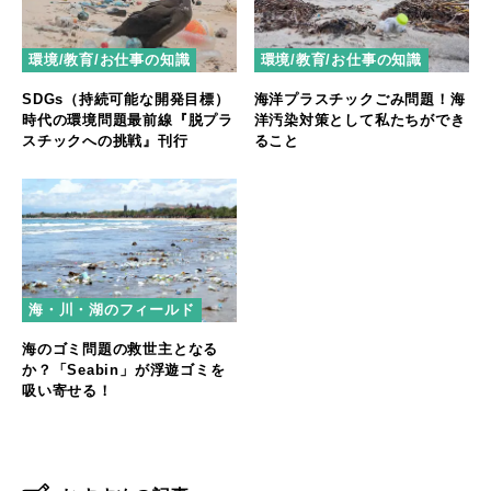
環境/教育/お仕事の知識
環境/教育/お仕事の知識
SDGs（持続可能な開発目標）
海洋プラスチックごみ問題！海
時代の環境問題最前線『脱プラ
洋汚染対策として私たちができ
スチックへの挑戦』刊行
ること
海・川・湖のフィールド
海のゴミ問題の救世主となる
か？「Seabin」が浮遊ゴミを
吸い寄せる！