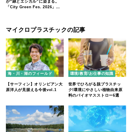
が“緑とエシカル”に染まる。
「City Green Fes. 2026」開
催
マイクロプラスチックの記事
海・川・湖のフィールド
環境/教育/お仕事の知識
【サーフィン】オリンピアン大
世界でひろがる脱プラスチッ
原洋人が見据える今後vol.1
ク!環境にやさしい植物由来原
料のバイオマスストロー6選