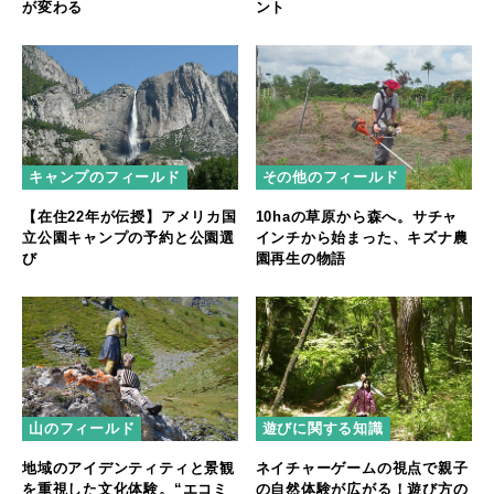
が変わる
ント
キャンプのフィールド
その他のフィールド
【在住22年が伝授】アメリカ国
10haの草原から森へ。サチャ
立公園キャンプの予約と公園選
インチから始まった、キズナ農
び
園再生の物語
山のフィールド
遊びに関する知識
地域のアイデンティティと景観
ネイチャーゲームの視点で親子
を重視した文化体験。“エコミ
の自然体験が広がる！遊び方の