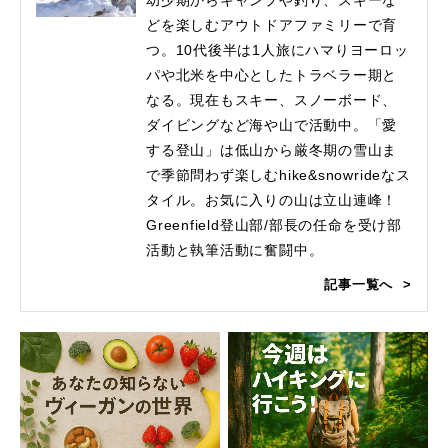
幼少期からキャンプや釣り、スキーな
どを楽しむアウトドアファミリーで育
つ。10代後半は1人旅にハマりヨーロッ
パや北米を中心としたトラベラー期と
なる。現在もスキー、スノーボード、
ダイビングなど海や山で活動中。「愛
する登山」は低山から厳冬期の雪山ま
で季節問わず楽しむhike&snowrideなス
タイル。お気に入りの山は立山連峰！
Greenfield登山部/部長の任命を受け部
活動と執筆活動に奮闘中。
記事一覧へ