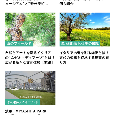
ュージアム”と“野外美術
例も紹介
館”【後編】
山のフィールド
環境/教育/お仕事の知識
自然とアートを巡るイタリア
イタリアの春を彩る緑肥とは？
の“ムゼオ・ディフーゾ”とは？
古代の知恵を継承する農業の在
広がる新たな文化体験【前編】
り方
その他のフィールド
渋谷・MIYASHITA PARK