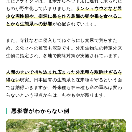
またアライグマは、北米からペット用に連れて来られた
ものが野生化して広まりました。
サンショウウオなど希
少な両性類や、樹洞に巣を作る鳥類の卵や雛を食べるこ
とから生態系への影響
が心配されています。
また、寺社などに侵入してねぐらにし糞尿で荒らすた
め、文化財への被害も深刻です。外来生物法の特定外来
生物に指定され、各地で防除対策が実施されています。
人間のせいで持ち込まれ広まった外来種を駆除せざるを
得ない
現実。日本固有の生態系と在来種を守るという面
では納得いきますが、外来種も在来種も命の重みは変わ
らないという視点からは、もやもやが残ります。
悪影響がわからない例