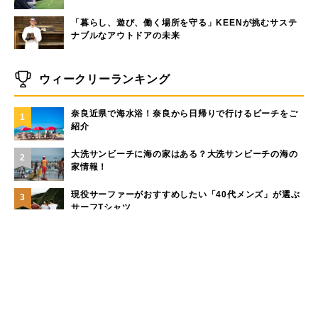
「暮らし、遊び、働く場所を守る」KEENが挑むサステ
ナブルなアウトドアの未来
ウィークリーランキング
奈良近県で海水浴！奈良から日帰りで行けるビーチをご
1
紹介
大洗サンビーチに海の家はある？大洗サンビーチの海の
2
家情報！
現役サーファーがおすすめしたい「40代メンズ」が選ぶ
3
サーフTシャツ
モペットとは？電動アシスト自転車との違い、おすすめ
4
フル電動自転車10選
手稲山の3つの登山コース（初心者〜上級者）と魅力を紹
5
介