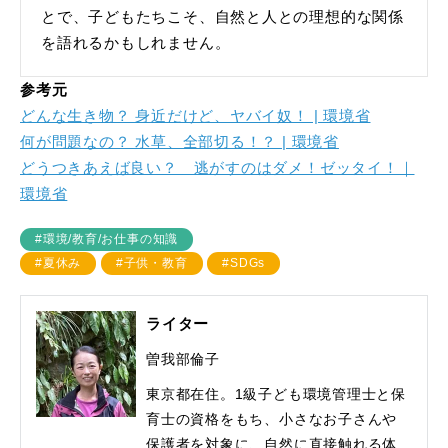
とで、子どもたちこそ、自然と人との理想的な関係
を語れるかもしれません。
参考元
どんな生き物？ 身近だけど、ヤバイ奴！ | 環境省
何が問題なの？ 水草、全部切る！？ | 環境省
どうつきあえば良い？ 逃がすのはダメ！ゼッタイ！｜
環境省
#環境/教育/お仕事の知識
#夏休み
#子供・教育
#SDGs
ライター
曽我部倫子
東京都在住。1級子ども環境管理士と保
育士の資格をもち、小さなお子さんや
保護者を対象に、自然に直接触れる体