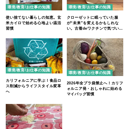
環境/教育/お仕事の知識
環境/教育/お仕事の知識
使い捨てない暮らしの知恵。玄
クローゼットに眠っていた服
米カイロで始める心地よい温活
が“未来”を変えるかもしれな
習慣
い。古着deワクチンで気づい
た、手放すことの本当の意味
環境/教育/お仕事の知識
環境/教育/お仕事の知識
カリフォルニアに学ぶ！食品ロ
2026年全プラ袋禁止へ！カリフ
ス削減からライフスタイル変革
ォルニア発・おしゃれに始める
へ
マイバッグ習慣