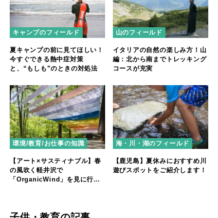
キャンプのフィールド
山のフィールド
夏キャンプの前に見てほしい！
イタリアの自然の楽しみ方！山
今すぐできる熱中症対策
編：北から南までトレッキング
と、“もしも”のときの対処法
コースが充実
環境/教育/お仕事の知識
海・川・湖のフィールド
【アート×サスティナブル】春
【鹿児島】夏休みにおすすめ川
の風吹く軽井沢で
遊びスポットをご紹介します！
「OrganicWind」を見に行こ
う！
子供・教育の記事