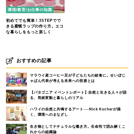
環境/教育/お仕事の知識
初めてでも簡単！3STEPでで
きる蜜蝋ラップの作り方。エコ
な暮らしをもっと楽しく
おすすめの記事
マラウイ産コーヒー豆が子どもたちの給食に。せいぼじ
ゃぱん代表が考える未来への投資とは
【パタゴニア イベントレポート】自然と生きる人々が語
る、気候変動と暮らしのリアル
ハワイの自然と共鳴するアート──Nick Kucharが描
く、環境へのまなざし
生き物としてナチュラルな働き方。生命性で読み解くこ
れからの組織論