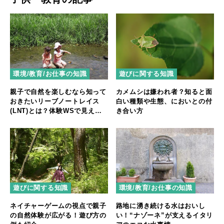
環境/教育/お仕事の知識
遊びに関する知識
親子で自然を楽しむなら知って
カメムシは嫌われ者？知ると面
おきたいリーブノートレイス
白い種類や生態、においとの付
(LNT)とは？体験WSで見えた7
き合い方
つの原則
遊びに関する知識
環境/教育/お仕事の知識
ネイチャーゲームの視点で親子
路地に湧き続ける水はおいし
の自然体験が広がる！遊び方の
い！“ナゾーネ”が支えるイタリ