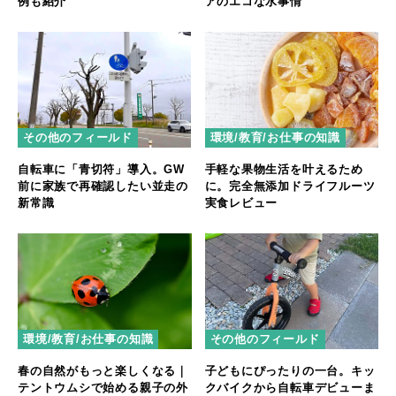
例も紹介
アのエコな水事情
その他のフィールド
環境/教育/お仕事の知識
自転車に「青切符」導入。GW
手軽な果物生活を叶えるため
前に家族で再確認したい並走の
に。完全無添加ドライフルーツ
新常識
実食レビュー
環境/教育/お仕事の知識
その他のフィールド
春の自然がもっと楽しくなる｜
子どもにぴったりの一台。キッ
テントウムシで始める親子の外
クバイクから自転車デビューま