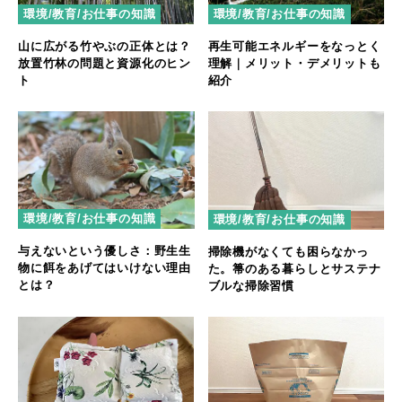
環境/教育/お仕事の知識
環境/教育/お仕事の知識
再生可能エネルギーをなっとく
山に広がる竹やぶの正体とは？
理解｜メリット・デメリットも
放置竹林の問題と資源化のヒン
紹介
ト
環境/教育/お仕事の知識
環境/教育/お仕事の知識
与えないという優しさ：野生生
掃除機がなくても困らなかっ
物に餌をあげてはいけない理由
た。箒のある暮らしとサステナ
とは？
ブルな掃除習慣