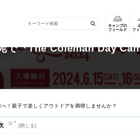
キャンプの
The Coleman Day Camp 2024』を開催
フィールド
フィ
he Coleman Day Ca
プ体験へ！親子で楽しくアウトドアを満喫しませんか？
次