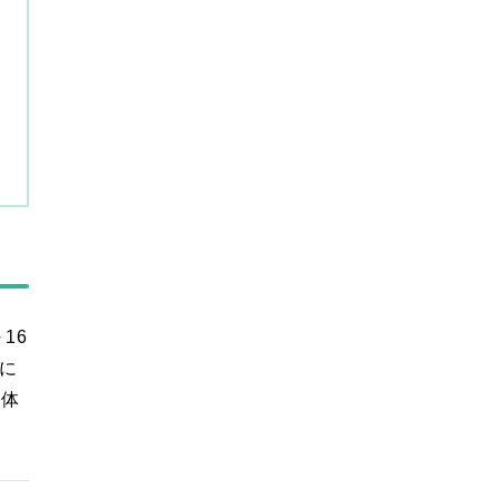
16
に
な体