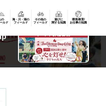
山の
海・川・湖の
その他の
遊びに
環境/教育/
ールド
フィールド
フィールド
関する知識
お仕事の知識
mp