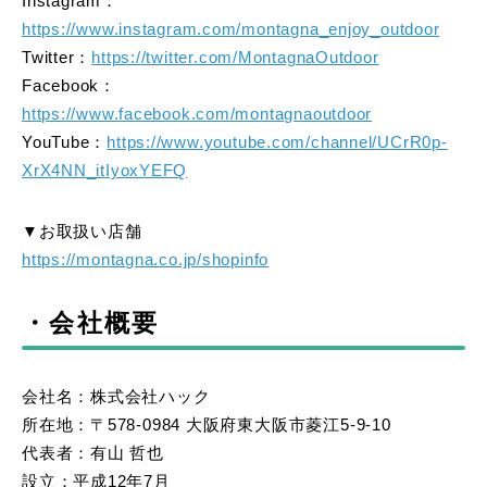
Instagram：
https://www.instagram.com/montagna_enjoy_outdoor
Twitter：
https://twitter.com/MontagnaOutdoor
Facebook：
https://www.facebook.com/montagnaoutdoor
YouTube：
https://www.youtube.com/channel/UCrR0p-
XrX4NN_itIyoxYEFQ
▼お取扱い店舗
https://montagna.co.jp/shopinfo
・会社概要
会社名：株式会社ハック
所在地：〒578-0984 大阪府東大阪市菱江5-9-10
代表者：有山 哲也
設立：平成12年7月