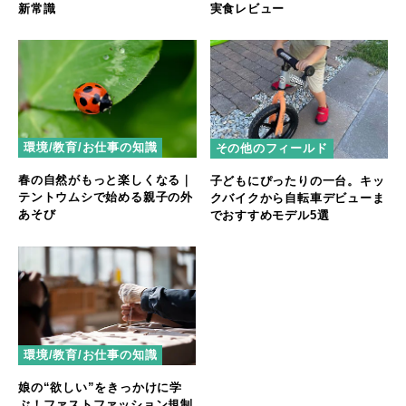
新常識
実食レビュー
環境/教育/お仕事の知識
その他のフィールド
春の自然がもっと楽しくなる｜
子どもにぴったりの一台。キッ
テントウムシで始める親子の外
クバイクから自転車デビューま
あそび
でおすすめモデル5選
環境/教育/お仕事の知識
娘の“欲しい”をきっかけに学
ぶ！ファストファッション規制