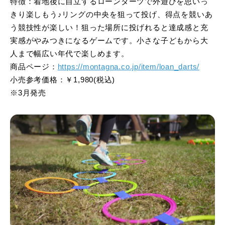
特徴：着地後に自立するローンダーツで外遊びを思いっ
きり楽しもう♪リングの中央を狙って投げ、得点を競いあ
う競技性が楽しい！狙った場所に投げれると達成感と充
実感がやみつきになるゲームです。小さな子どもから大
人まで幅広い年代で楽しめます。
商品ページ：
https://montagna.co.jp/item/loan_darts/
小売参考価格：￥1,980(税込)
※3月発売