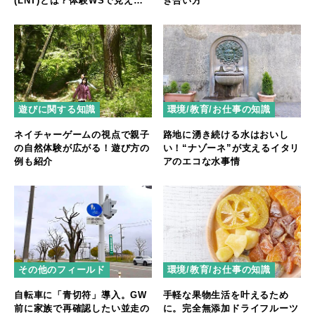
(LNT)とは？体験WSで見えた7
き合い方
つの原則
遊びに関する知識
環境/教育/お仕事の知識
ネイチャーゲームの視点で親子
路地に湧き続ける水はおいし
の自然体験が広がる！遊び方の
い！“ナゾーネ”が支えるイタリ
例も紹介
アのエコな水事情
その他のフィールド
環境/教育/お仕事の知識
自転車に「青切符」導入。GW
手軽な果物生活を叶えるため
前に家族で再確認したい並走の
に。完全無添加ドライフルーツ