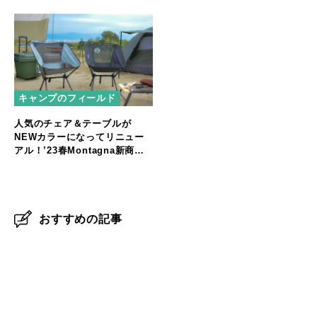
ー」など便利な多機能ツールに
注目
キャンプのフィールド
人気のチェア＆テーブルが
NEWカラーになってリニュー
アル！’23春Montagna新商品
ラインナップを一部公開
おすすめの記事
マラウイ産コーヒー豆が子どもたちの給食に。せいぼじ
ゃぱん代表が考える未来への投資とは
【パタゴニア イベントレポート】自然と生きる人々が語
る、気候変動と暮らしのリアル