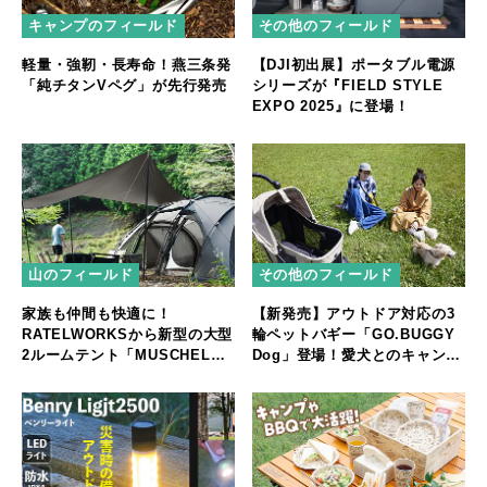
キャンプのフィールド
その他のフィールド
軽量・強靭・長寿命！燕三条発
【DJI初出展】ポータブル電源
「純チタンVペグ」が先行発売
シリーズが『FIELD STYLE
EXPO 2025』に登場！
山のフィールド
その他のフィールド
家族も仲間も快適に！
【新発売】アウトドア対応の3
RATELWORKSから新型の大型
輪ペットバギー「GO.BUGGY
2ルームテント「MUSCHEL」
Dog」登場！愛犬とのキャンプ
誕生
やフェスをもっと快適に