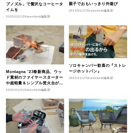
親子でおもいっきり外遊び
プノズル」で贅沢なコーヒータ
イムを
2023/01/27
Greenfield編集部
2023/02/15
Greenfield編集部
ソロキャンパー歓喜の『ストレ
ージホットパン』
Montagna ’23春新商品、ウッ
ド素材のファイヤースターター
2022/12/27
Greenfield編集部
や超軽量＆シンプル焚火台が登
場
2023/01/01
Greenfield編集部