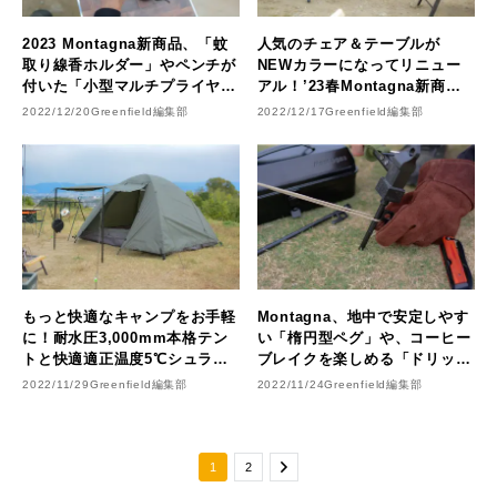
2023 Montagna新商品、「蚊
人気のチェア＆テーブルが
取り線香ホルダー」やペンチが
NEWカラーになってリニュー
付いた「小型マルチプライヤ
アル！’23春Montagna新商品
ー」など便利な多機能ツールに
ラインナップを一部公開
2022/12/20
Greenfield編集部
2022/12/17
Greenfield編集部
注目
もっと快適なキャンプをお手軽
Montagna、地中で安定しやす
に！耐水圧3,000mm本格テン
い「楕円型ペグ」や、コーヒー
トと快適適正温度5℃シュラフ
ブレイクを楽しめる「ドリップ
で3シーズンぐっすり。’23春
専用直火ポット」など新登場
2022/11/29
Greenfield編集部
2022/11/24
Greenfield編集部
Montagna新商品ラインナップ
を一部公開
1
2