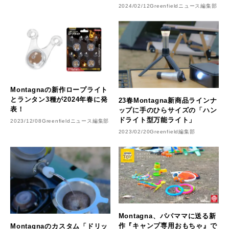
ちゃ」が3月発売！
2024/02/12
Greenfieldニュース編集部
Montagnaの新作ロープライト
とランタン3種が2024年春に発
23春Montagna新商品ラインナ
表！
ップに手のひらサイズの「ハン
ドライト型万能ライト」
2023/12/08
Greenfieldニュース編集部
2023/02/20
Greenfield編集部
Montagna、パパママに送る新
作『キャンプ専用おもちゃ』で
Montagnaのカスタム「ドリッ