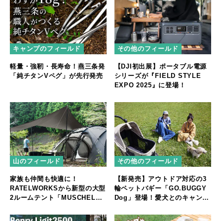
キャンプのフィールド
その他のフィールド
軽量・強靭・長寿命！燕三条発
【DJI初出展】ポータブル電源
「純チタンVペグ」が先行発売
シリーズが『FIELD STYLE
EXPO 2025』に登場！
山のフィールド
その他のフィールド
家族も仲間も快適に！
【新発売】アウトドア対応の3
RATELWORKSから新型の大型
輪ペットバギー「GO.BUGGY
2ルームテント「MUSCHEL」
Dog」登場！愛犬とのキャンプ
誕生
やフェスをもっと快適に