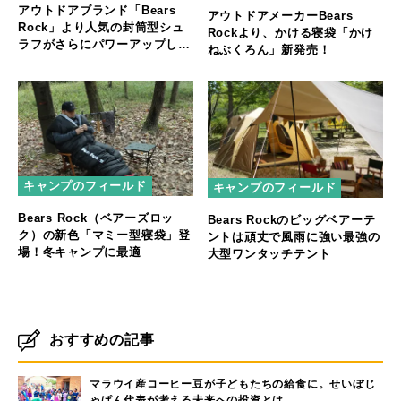
アウトドアブランド「Bears
アウトドアメーカーBears
Rock」より人気の封筒型シュ
Rockより、かける寝袋「かけ
ラフがさらにパワーアップして
ねぶくろん」新発売！
新登場！
キャンプのフィールド
キャンプのフィールド
Bears Rock（ベアーズロッ
Bears Rockのビッグベアーテ
ク）の新色「マミー型寝袋」登
ントは頑丈で風雨に強い最強の
場！冬キャンプに最適
大型ワンタッチテント
おすすめの記事
マラウイ産コーヒー豆が子どもたちの給食に。せいぼじ
ゃぱん代表が考える未来への投資とは