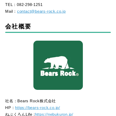
TEL：082-298-1251
Mail：
contact@bears-rock.co.jp
会社概要
社名：Bears Rock株式会社
HP：
https://bears-rock.co.jp/
ねぶくろんLife :
https://nebukuron.jp/