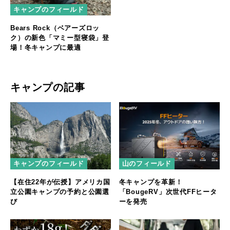
キャンプのフィールド
Bears Rock（ベアーズロッ
ク）の新色「マミー型寝袋」登
場！冬キャンプに最適
キャンプの記事
キャンプのフィールド
山のフィールド
【在住22年が伝授】アメリカ国
冬キャンプを革新！
立公園キャンプの予約と公園選
「BougeRV」次世代FFヒータ
び
ーを発売