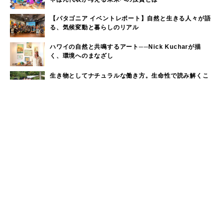
【パタゴニア イベントレポート】自然と生きる人々が語
る、気候変動と暮らしのリアル
ハワイの自然と共鳴するアート──Nick Kucharが描
く、環境へのまなざし
生き物としてナチュラルな働き方。生命性で読み解くこ
れからの組織論
「暮らし、遊び、働く場所を守る」KEENが挑むサステ
ナブルなアウトドアの未来
ウィークリーランキング
奈良近県で海水浴！奈良から日帰りで行けるビーチをご
1
紹介
大洗サンビーチに海の家はある？大洗サンビーチの海の
2
家情報！