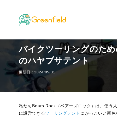
TOP
その他のフィールド
バイクツーリングのための理
バイクツーリングのための理
のハヤブサテント
更新日：2024/05/01
私たちBears Rock（ベアーズロック）は、
に設営できる
ツーリングテント
にかっこいい新色