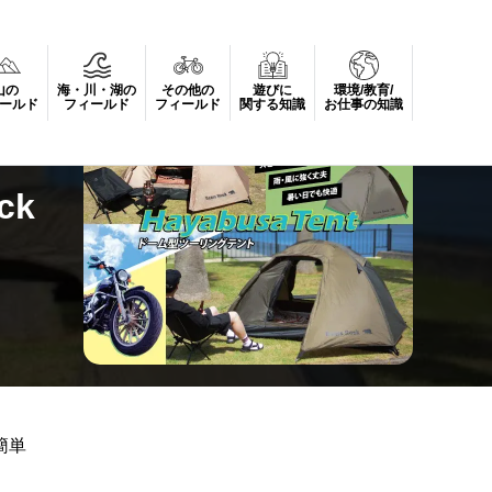
山の
海・川・湖の
その他の
遊びに
環境/教育/
ールド
フィールド
フィールド
関する知識
お仕事の知識
ck
簡単