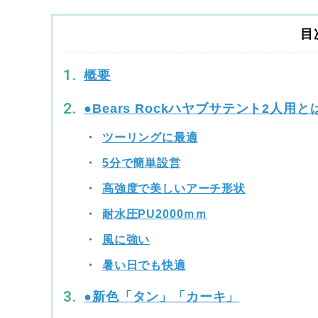
目
概要
●Bears Rockハヤブサテント2人用と
ツーリングに最適
5分で簡単設営
高強度で美しいアーチ形状
耐水圧PU2000ｍｍ
風に強い
暑い日でも快適
●新色「タン」「カーキ」