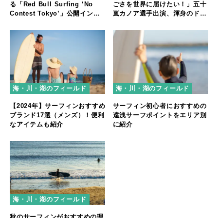
ごさを世界に届けたい！」五十
る「Red Bull Surfing ‘No
嵐カノア選手出演、渾身のドキ
Contest Tokyo’」公開インタ
ュメンタリー映像公開
ビュー
海・川・湖のフィールド
海・川・湖のフィールド
【2024年】サーフィンおすすめ
サーフィン初心者におすすめの
ブランド17選（メンズ）！便利
遠浅サーフポイントをエリア別
なアイテムも紹介
に紹介
海・川・湖のフィールド
秋のサーフィンがおすすめの理