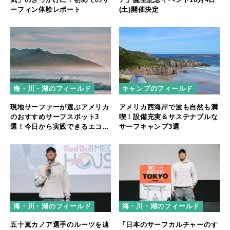
ーフィン体験レポート
(土)開催決定
キャンプのフィールド
海・川・湖のフィールド
アメリカ西海岸で波も自然も満
現地サーファーが選ぶアメリカ
喫！設備充実＆サステナブルな
のおすすめサーフスポット3
サーフキャンプ3選
選！今日から実践できるエコサ
ーフも紹介
海・川・湖のフィールド
海・川・湖のフィールド
「日本のサーフカルチャーのす
五十嵐カノア選手のルーツを辿