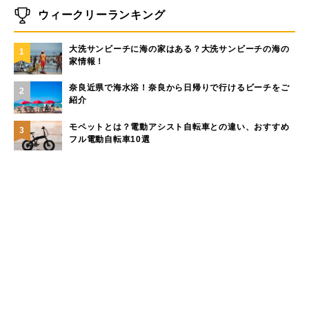
ウィークリーランキング
大洗サンビーチに海の家はある？大洗サンビーチの海の
1
家情報！
奈良近県で海水浴！奈良から日帰りで行けるビーチをご
2
紹介
モペットとは？電動アシスト自転車との違い、おすすめ
3
フル電動自転車10選
現役サーファーがおすすめしたい「40代メンズ」が選ぶ
4
サーフTシャツ
手稲山の3つの登山コース（初心者〜上級者）と魅力を紹
5
介
もっと見る