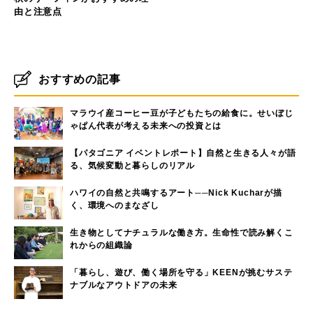
由と注意点
おすすめの記事
マラウイ産コーヒー豆が子どもたちの給食に。せいぼじ
ゃぱん代表が考える未来への投資とは
【パタゴニア イベントレポート】自然と生きる人々が語
る、気候変動と暮らしのリアル
ハワイの自然と共鳴するアート──Nick Kucharが描
く、環境へのまなざし
生き物としてナチュラルな働き方。生命性で読み解くこ
れからの組織論
「暮らし、遊び、働く場所を守る」KEENが挑むサステ
ナブルなアウトドアの未来