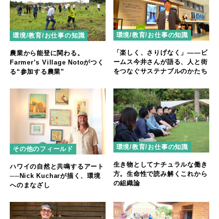
環境/教育/お仕事の知識
環境/教育/お仕事の知識
「楽しく、さりげなく」——ビ
農業から能登に関わる。
ームス今井さんが語る、人と街
Farmer’s Village Notoがつく
をつなぐサステナブルのかたち
る“参加する農業”
環境/教育/お仕事の知識
その他のフィールド
生き物としてナチュラルな働き
ハワイの自然と共鳴するアート
方。生命性で読み解くこれから
──Nick Kucharが描く、環境
の組織論
へのまなざし