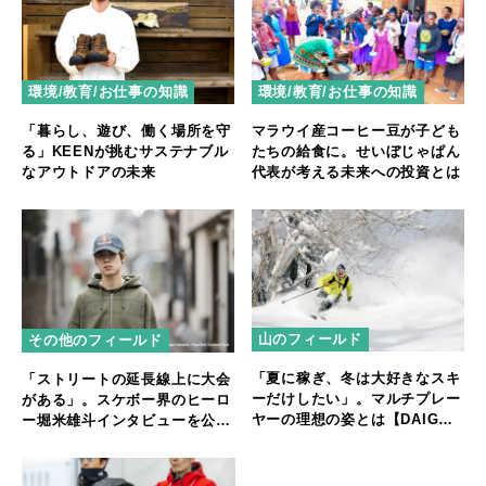
環境/教育/お仕事の知識
環境/教育/お仕事の知識
マラウイ産コーヒー豆が子ども
「暮らし、遊び、働く場所を守
たちの給食に。せいぼじゃぱん
る」KEENが挑むサステナブル
代表が考える未来への投資とは
なアウトドアの未来
山のフィールド
その他のフィールド
「夏に稼ぎ、冬は大好きなスキ
「ストリートの延長線上に大会
ーだけしたい」。マルチプレー
がある」。スケボー界のヒーロ
ヤーの理想の姿とは【DAIGO
ー堀米雄斗インタビューを公
インタビューVol.3】
開！