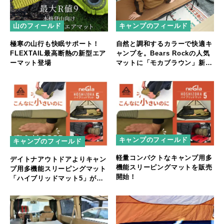
山のフィールド
キャンプのフィールド
極寒の山行も快眠サポート！
自然と調和するカラーで快適キ
FLEXTAIL最高断熱の新型エア
ャンプを。Bears Rockの人気
ーマット登場
マットに「モカブラウン」新登
場！
キャンプのフィールド
キャンプのフィールド
軽量コンパクトなキャンプ用多
デイトナアウトドアよりキャン
機能スリーピングマットを販売
プ用多機能スリーピングマット
開始！
「ハイブリッドマット5」が登
場！