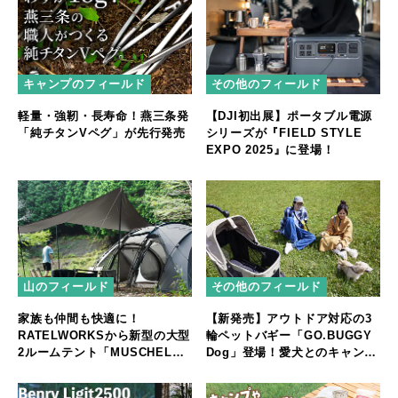
キャンプのフィールド
その他のフィールド
軽量・強靭・長寿命！燕三条発
【DJI初出展】ポータブル電源
「純チタンVペグ」が先行発売
シリーズが『FIELD STYLE
EXPO 2025』に登場！
山のフィールド
その他のフィールド
家族も仲間も快適に！
【新発売】アウトドア対応の3
RATELWORKSから新型の大型
輪ペットバギー「GO.BUGGY
2ルームテント「MUSCHEL」
Dog」登場！愛犬とのキャンプ
誕生
やフェスをもっと快適に