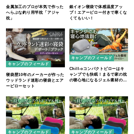
金属加工のプロが本気で作った
銀イオン寝袋で体感温度アッ
へらぶな釣り用竿枕「アジャ
プ！エアーピロー付きで寒くな
枕」
くてもいい！
キャンプのフィールド
キャンプのフィールド
Chill-oコンパクトピローはキ
ャンプでも快眠！まるで家の枕
寝袋歴10年のメーカーが作った
の寝心地になるジェル素材のア
ウッドランド迷彩の寝袋とエア
ウトドア折畳み枕
ーピローセット
キャンプのフィールド
キャンプのフィールド