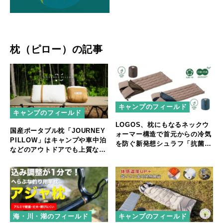
枕（ピロー）の記事
キャンプのフィールド
キャンプのフィールド
LOGOS、枕にもなるネックウ
国産ポータブル枕「JOURNEY
ォーマー構造で首元からの冷気
PILLOW」はキャンプや車中泊
を防ぐ新発想シュラフ「抗菌防
などのアウトドアでも上質な眠
臭 丸洗いウォーマーシュラ
りを実現
フ」シリーズ2種 新発売
海・川・湖のフィールド
キャンプのフィールド