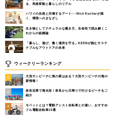
る、気候変動と暮らしのリアル
ハワイの自然と共鳴するアート──Nick Kucharが描
く、環境へのまなざし
生き物としてナチュラルな働き方。生命性で読み解くこ
れからの組織論
「暮らし、遊び、働く場所を守る」KEENが挑むサステ
ナブルなアウトドアの未来
ウィークリーランキング
大洗サンビーチに海の家はある？大洗サンビーチの海の
1
家情報！
奈良近県で海水浴！奈良から日帰りで行けるビーチをご
2
紹介
モペットとは？電動アシスト自転車との違い、おすすめ
3
フル電動自転車10選