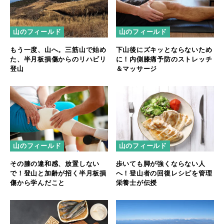
山のフィールド
山のフィールド
もう一度、山へ。三筋山で始め
下山後にズキッとならないため
た、半月板損傷からのリハビリ
に！内側膝痛予防のストレッチ
登山
＆マッサージ
山のフィールド
山のフィールド
その膝の違和感、放置しない
歩いても脚が強くならない人
で！登山と加齢が招く半月板損
へ！登山者の回復レシピを管理
傷から学んだこと
栄養士が伝授