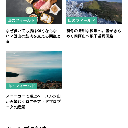
山のフィールド
山のフィールド
なぜ歩いても脚は強くならな
初冬の透明な稜線へ。雪がきら
い？登山の筋肉を支える回復と
めく四阿山〜根子岳周回路
食
山のフィールド
スニーカーで頂上へ！スルジ山
から望むクロアチア・ドブロブ
ニクの絶景