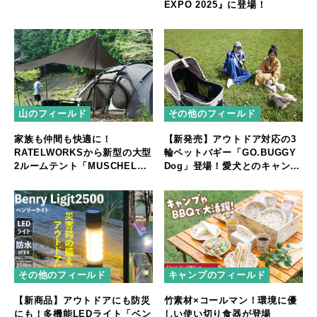
EXPO 2025』に登場！
山のフィールド
その他のフィールド
家族も仲間も快適に！
【新発売】アウトドア対応の3
RATELWORKSから新型の大型
輪ペットバギー「GO.BUGGY
2ルームテント「MUSCHEL」
Dog」登場！愛犬とのキャンプ
誕生
やフェスをもっと快適に
その他のフィールド
キャンプのフィールド
【新商品】アウトドアにも防災
竹素材×コールマン！環境に優
にも！多機能LEDライト「ベン
しい使い切り食器が登場