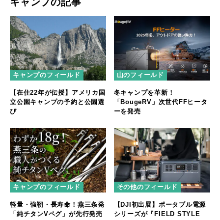
キャンプの記事
キャンプのフィールド
山のフィールド
【在住22年が伝授】アメリカ国
冬キャンプを革新！
立公園キャンプの予約と公園選
「BougeRV」次世代FFヒータ
び
ーを発売
キャンプのフィールド
その他のフィールド
軽量・強靭・長寿命！燕三条発
【DJI初出展】ポータブル電源
「純チタンVペグ」が先行発売
シリーズが『FIELD STYLE