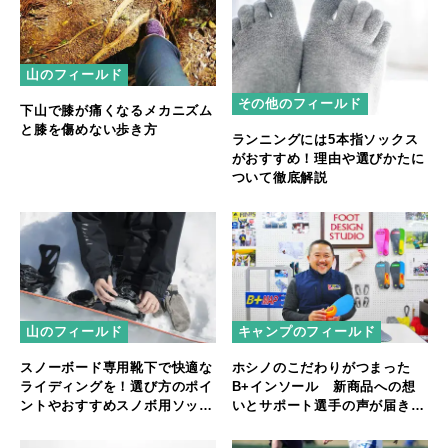
山のフィールド
その他のフィールド
下山で膝が痛くなるメカニズム
と膝を傷めない歩き方
ランニングには5本指ソックス
がおすすめ！理由や選びかたに
ついて徹底解説
山のフィールド
キャンプのフィールド
スノーボード専用靴下で快適な
ホシノのこだわりがつまった
ライディングを！選び方のポイ
B+インソール 新商品への想
ントやおすすめスノボ用ソック
いとサポート選手の声が届きま
スを徹底解説
した