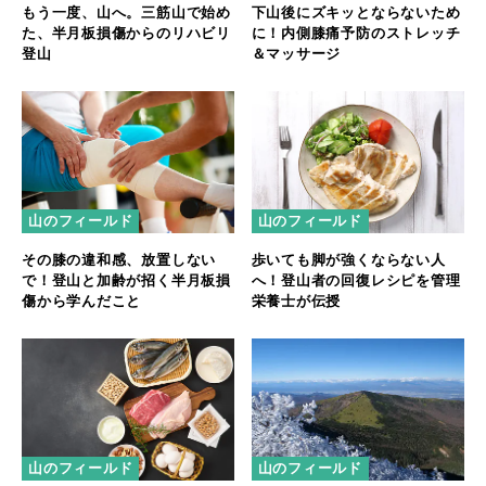
もう一度、山へ。三筋山で始め
下山後にズキッとならないため
た、半月板損傷からのリハビリ
に！内側膝痛予防のストレッチ
登山
＆マッサージ
山のフィールド
山のフィールド
その膝の違和感、放置しない
歩いても脚が強くならない人
で！登山と加齢が招く半月板損
へ！登山者の回復レシピを管理
傷から学んだこと
栄養士が伝授
山のフィールド
山のフィールド