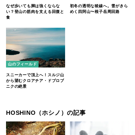
なぜ歩いても脚は強くならな
初冬の透明な稜線へ。雪がきら
い？登山の筋肉を支える回復と
めく四阿山〜根子岳周回路
食
山のフィールド
スニーカーで頂上へ！スルジ山
から望むクロアチア・ドブロブ
ニクの絶景
HOSHINO（ホシノ）の記事