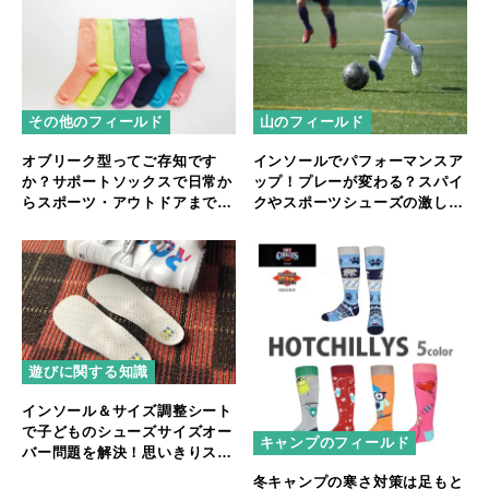
その他のフィールド
山のフィールド
オブリーク型ってご存知です
インソールでパフォーマンスア
か？サポートソックスで日常か
ップ！プレーが変わる？スパイ
らスポーツ・アウトドアまで快
クやスポーツシューズの激しい
適にな足元を
動きをサポートするインソール
のすすめ
遊びに関する知識
インソール＆サイズ調整シート
で子どものシューズサイズオー
キャンプのフィールド
バー問題を解決！思いきりスポ
ーツを楽しむために
冬キャンプの寒さ対策は足もと