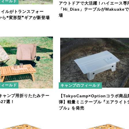
フィールド
アウトドアで大活躍！ハイエース専
「Hi_Dias」テーブルがMakuake
タイルがトランスフォー
場
から❝変形型❞ギアが新登場
フィールド
キャンプのフィールド
】キャンプ用折りたたみテー
【TokyoCamp×Optionコラボ商
27選！
弾】軽量ミニテーブル『エアライト
ブル』を発売