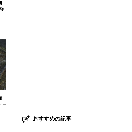
用
で登
品第一
テー
おすすめの記事