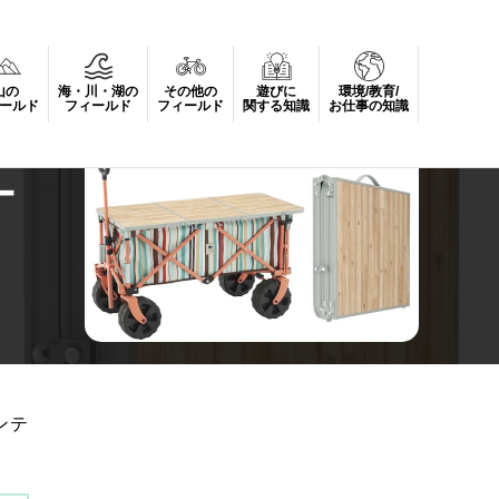
山の
海・川・湖の
その他の
遊びに
環境/教育/
ールド
フィールド
フィールド
関する知識
お仕事の知識
ー
ンテ