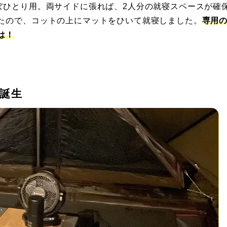
ぼひとり用。両サイドに張れば、2人分の就寝スペースが確
たので、コットの上にマットをひいて就寝しました。
専用
は！
誕生