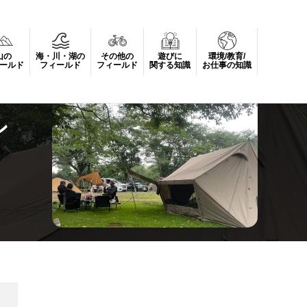
山の
海・川・湖の
その他の
遊びに
環境/教育/
ールド
フィールド
フィールド
関する知識
お仕事の知識
ン