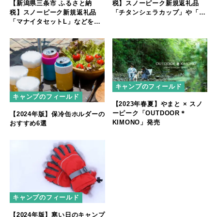
税】スノーピーク新規返礼品
【新潟県三条市 ふるさと納
「チタンシェラカップ」や「チ
税】スノーピーク新規返礼品
タンパーソナルクッカーセッ
「マナイタセットL」などを出
ト」など13品目を出品
品
キャンプのフィールド
キャンプのフィールド
【2023年春夏】やまと × スノ
ーピーク「OUTDOOR＊
【2024年版】保冷缶ホルダーの
KIMONO」発売
おすすめ6選
キャンプのフィールド
【2024年版】寒い日のキャンプ