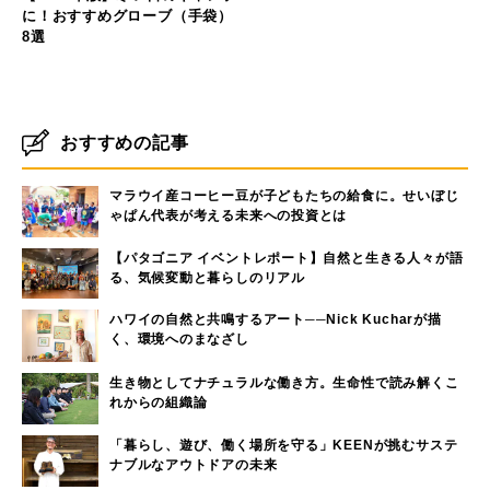
に！おすすめグローブ（手袋）
8選
おすすめの記事
マラウイ産コーヒー豆が子どもたちの給食に。せいぼじ
ゃぱん代表が考える未来への投資とは
【パタゴニア イベントレポート】自然と生きる人々が語
る、気候変動と暮らしのリアル
ハワイの自然と共鳴するアート──Nick Kucharが描
く、環境へのまなざし
生き物としてナチュラルな働き方。生命性で読み解くこ
れからの組織論
「暮らし、遊び、働く場所を守る」KEENが挑むサステ
ナブルなアウトドアの未来