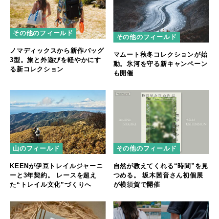
その他のフィールド
その他のフィールド
ノマディックスから新作バッグ
マムート秋冬コレクションが始
3型。旅と外遊びを軽やかにす
動。氷河を守る新キャンペーン
る新コレクション
も開催
山のフィールド
その他のフィールド
KEENが伊豆トレイルジャーニ
自然が教えてくれる“時間”を見
ーと3年契約。 レースを超え
つめる。 坂木茜音さん初個展
た“トレイル文化”づくりへ
が横須賀で開催