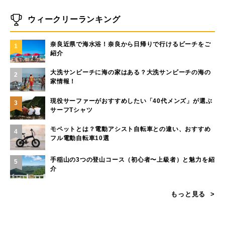
ウィークリーランキング
奈良近県で海水浴！奈良から日帰りで行けるビーチをご
1
紹介
大洗サンビーチに海の家はある？大洗サンビーチの海の
2
家情報！
現役サーファーがおすすめしたい「40代メンズ」が選ぶ
3
サーフTシャツ
モペットとは？電動アシスト自転車との違い、おすすめ
4
フル電動自転車10選
手稲山の3つの登山コース（初心者〜上級者）と魅力を紹
5
介
もっと見る