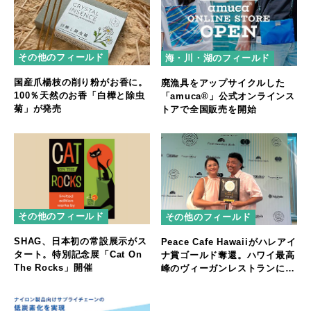
その他のフィールド
海・川・湖のフィールド
国産爪楊枝の削り粉がお香に。
廃漁具をアップサイクルした
100％天然のお香「白樺と除虫
「amuca®」公式オンラインス
菊」が発売
トアで全国販売を開始
その他のフィールド
その他のフィールド
SHAG、日本初の常設展示がス
Peace Cafe Hawaiiがハレアイ
タート。特別記念展「Cat On
ナ賞ゴールド奪還。ハワイ最高
The Rocks」開催
峰のヴィーガンレストランに返
り咲く