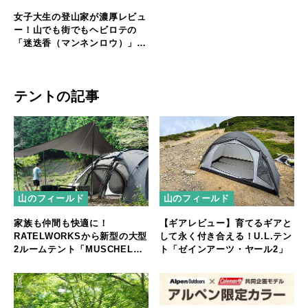
女子大生の登山家が濃厚レビュ
ー！山でも街でもヘビロテの
「迷迭香（マンネンロウ）」ナ
イロンパンツ
テントの記事
山のフィールド
山のフィールド
家族も仲間も快適に！
【ギアレビュー】育てるギアと
RATELWORKSから新型の大型
して永く付き合える！U.L.テン
2ルームテント「MUSCHEL」
ト「ゼインアーツ・ヤール2」
誕生