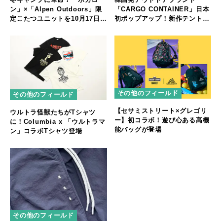
ン」×「Alpen Outdoors」限
「CARGO CONTAINER」日本
定こたつユニットを10月17日
初ポップアップ！新作テント体
（金）から販売開始
験も
その他のフィールド
その他のフィールド
【セサミストリート×グレゴリ
ウルトラ怪獣たちがTシャツ
ー】初コラボ！遊び心ある高機
に！Columbia x 「ウルトラマ
能バッグが登場
ン」コラボTシャツ登場
その他のフィールド