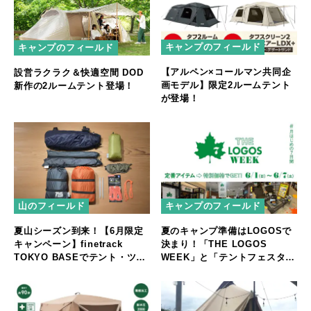
キャンプのフィールド
キャンプのフィールド
【アルペン×コールマン共同企
設営ラクラク＆快適空間 DOD
画モデル】限定2ルームテント
新作の2ルームテント登場！
が登場！
山のフィールド
キャンプのフィールド
夏山シーズン到来！【6月限定
夏のキャンプ準備はLOGOSで
キャンペーン】finetrack
決まり！「THE LOGOS
TOKYO BASEでテント・ツエ
WEEK」と「テントフェスタ」
ルト購入者に“ちょっと嬉し
開催
い”プレゼントを進呈