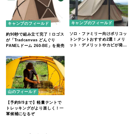
キャンプのフィールド
キャンプのフィールド
ソロ・ファミリー向けポリコッ
約90秒で組み立て完了！ロゴス
トンテントおすすめ2選！メリ
が「Tradcanvas どんぐり
ット・デメリットやカビが発生
PANELドーム 260-BE」を発売
した際の手入れ方法も解説
山のフィールド
【予約9/9まで】軽量テントで
トレッキングがより楽しく！一
軍候補になるぞ