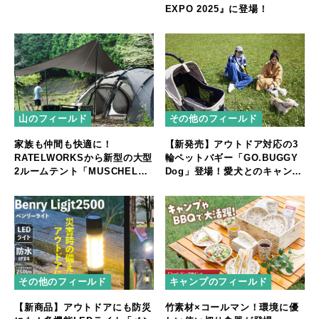
EXPO 2025』に登場！
山のフィールド
その他のフィールド
家族も仲間も快適に！
【新発売】アウトドア対応の3
RATELWORKSから新型の大型
輪ペットバギー「GO.BUGGY
2ルームテント「MUSCHEL」
Dog」登場！愛犬とのキャンプ
誕生
やフェスをもっと快適に
その他のフィールド
キャンプのフィールド
【新商品】アウトドアにも防災
竹素材×コールマン！環境に優