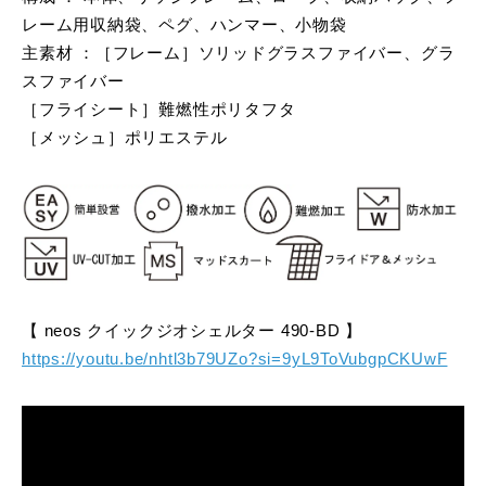
レーム用収納袋、ペグ、ハンマー、小物袋
主素材 ：［フレーム］ソリッドグラスファイバー、グラ
スファイバー
［フライシート］難燃性ポリタフタ
［メッシュ］ポリエステル
【 neos クイックジオシェルター 490-BD 】
https://youtu.be/nhtl3b79UZo?si=9yL9ToVubgpCKUwF