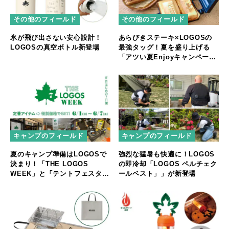
その他のフィールド
その他のフィールド
氷が飛び出さない安心設計！
あらびきステーキ×LOGOSの
LOGOSの真空ボトル新登場
最強タッグ！夏を盛り上げる
「アツい夏Enjoyキャンペー
ン」スタート
キャンプのフィールド
キャンプのフィールド
夏のキャンプ準備はLOGOSで
強烈な猛暑も快適に！LOGOS
決まり！「THE LOGOS
の即冷却「LOGOS ペルチェク
WEEK」と「テントフェスタ」
ールベスト」」が新登場
開催