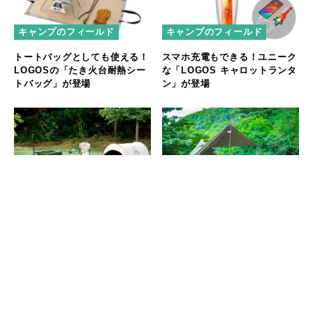
キャンプのフィールド
キャンプのフィールド
トートバッグとしても使える！
スマホ充電もできる！ユニーク
LOGOSの「たき火台耐熱シー
な「LOGOS キャロットランタ
トバッグ」が登場
ン」が登場
キャンプのフィールド
キャンプのフィールド
ファン必見！「LOGOS」
極限までコンパクト性を追求し
×「ファイナルファンタジー
たソロキャンプ道具！荷物を減
XIV」奇跡の限定コラボ商品が
らして快適に！
新登場