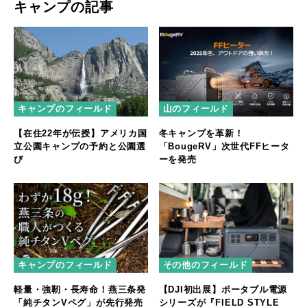
キャンプの記事
キャンプのフィールド
山のフィールド
【在住22年が伝授】アメリカ国
冬キャンプを革新！
立公園キャンプの予約と公園選
「BougeRV」次世代FFヒータ
び
ーを発売
キャンプのフィールド
その他のフィールド
軽量・強靭・長寿命！燕三条発
【DJI初出展】ポータブル電源
「純チタンVペグ」が先行発売
シリーズが『FIELD STYLE