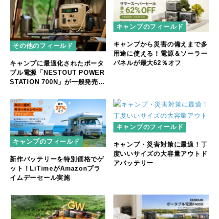
キャンプのフィールド
キャンプから災害の備えまで多
その他のフィールド
用途に使える！電源＆ソーラー
パネルが最大62％オフ
キャンプに最適化されたポータ
ブル電源「NESTOUT POWER
STATION 700N」が一般発売開
始
キャンプのフィールド
キャンプのフィールド
キャンプ・災害対策に最適！丁
度いいサイズの大容量アウトド
新作バッテリーを特別価格でゲ
アバッテリー
ット！LiTimeがAmazonプラ
イムデーセール実施