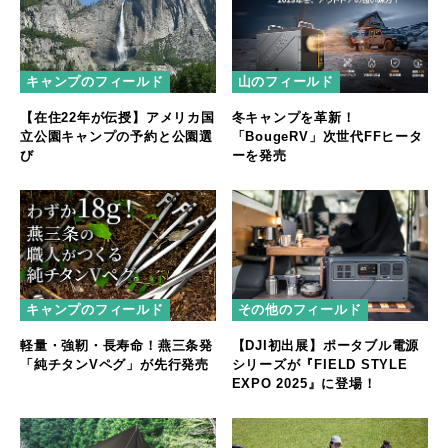
キャンプのフィールド
山のフィールド
【在住22年が伝授】アメリカ国
冬キャンプを革新！
立公園キャンプの予約と公園選
「BougeRV」次世代FFヒータ
び
ーを発売
キャンプのフィールド
その他のフィールド
軽量・強靭・長寿命！燕三条発
【DJI初出展】ポータブル電源
「純チタンVペグ」が先行発売
シリーズが『FIELD STYLE
EXPO 2025』に登場！