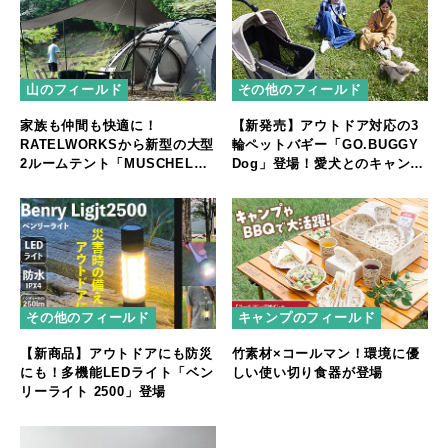
山のフィールド
その他のフィールド
家族も仲間も快適に！
【新発売】アウトドア対応の3
RATELWORKSから新型の大型
輪ペットバギー「GO.BUGGY
2ルームテント「MUSCHEL」
Dog」登場！愛犬とのキャンプ
誕生
やフェスをもっと快適に
その他のフィールド
キャンプのフィールド
【新商品】アウトドアにも防災
竹素材×コールマン！環境に優
にも！多機能LEDライト「ベン
しい使い切り食器が登場
リーライト 2500」登場