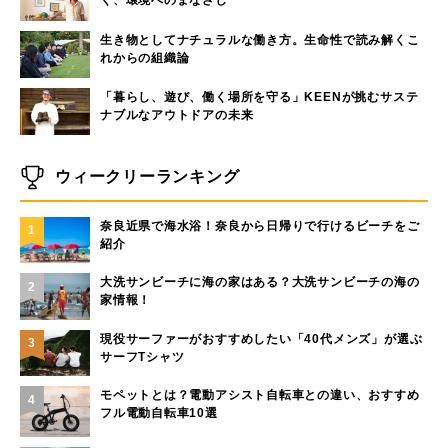
く、環境へのまなざし
生き物としてナチュラルな働き方。生命性で読み解くこ
れからの組織論
「暮らし、遊び、働く場所を守る」KEENが挑むサステ
ナブルなアウトドアの未来
ウィークリーランキング
奈良近県で海水浴！奈良から日帰りで行けるビーチをご
1
紹介
大洗サンビーチに海の家はある？大洗サンビーチの海の
2
家情報！
現役サーファーがおすすめしたい「40代メンズ」が選ぶ
3
サーフTシャツ
モペットとは？電動アシスト自転車との違い、おすすめ
4
フル電動自転車10選