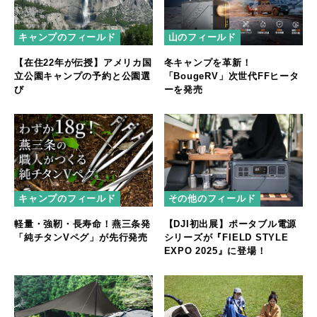
キャンプのフィールド
山のフィールド
【在住22年が伝授】アメリカ国
冬キャンプを革新！
立公園キャンプの予約と公園選
「BougeRV」次世代FFヒータ
び
ーを発売
キャンプのフィールド
その他のフィールド
軽量・強靭・長寿命！燕三条発
【DJI初出展】ポータブル電源
「純チタンVペグ」が先行発売
シリーズが『FIELD STYLE
EXPO 2025』に登場！