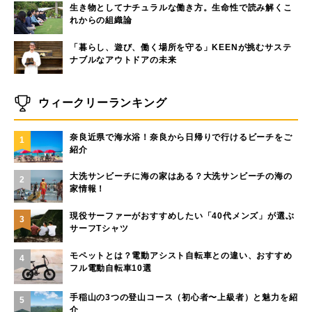
生き物としてナチュラルな働き方。生命性で読み解くこ
れからの組織論
「暮らし、遊び、働く場所を守る」KEENが挑むサステ
ナブルなアウトドアの未来
ウィークリーランキング
奈良近県で海水浴！奈良から日帰りで行けるビーチをご
1
紹介
大洗サンビーチに海の家はある？大洗サンビーチの海の
2
家情報！
現役サーファーがおすすめしたい「40代メンズ」が選ぶ
3
サーフTシャツ
モペットとは？電動アシスト自転車との違い、おすすめ
4
フル電動自転車10選
手稲山の3つの登山コース（初心者〜上級者）と魅力を紹
5
介