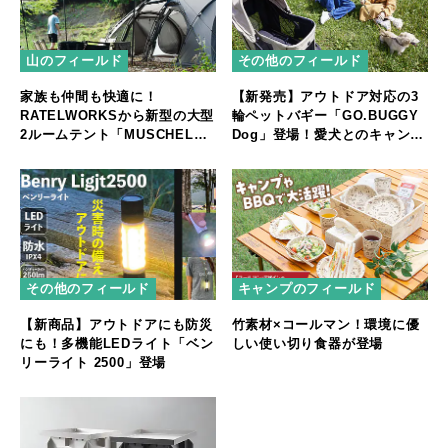
山のフィールド
その他のフィールド
家族も仲間も快適に！
【新発売】アウトドア対応の3
RATELWORKSから新型の大型
輪ペットバギー「GO.BUGGY
2ルームテント「MUSCHEL」
Dog」登場！愛犬とのキャンプ
誕生
やフェスをもっと快適に
その他のフィールド
キャンプのフィールド
【新商品】アウトドアにも防災
竹素材×コールマン！環境に優
にも！多機能LEDライト「ベン
しい使い切り食器が登場
リーライト 2500」登場