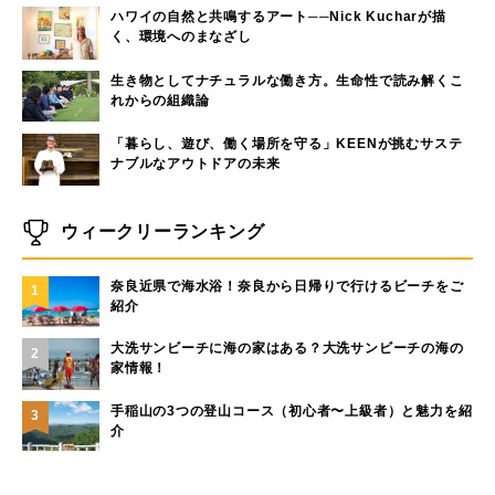
ハワイの自然と共鳴するアート──Nick Kucharが描
く、環境へのまなざし
生き物としてナチュラルな働き方。生命性で読み解くこ
れからの組織論
「暮らし、遊び、働く場所を守る」KEENが挑むサステ
ナブルなアウトドアの未来
ウィークリーランキング
奈良近県で海水浴！奈良から日帰りで行けるビーチをご
1
紹介
大洗サンビーチに海の家はある？大洗サンビーチの海の
2
家情報！
手稲山の3つの登山コース（初心者〜上級者）と魅力を紹
3
介
モペットとは？電動アシスト自転車との違い、おすすめ
4
フル電動自転車10選