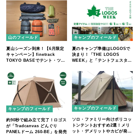
山のフィールド
キャンプのフィールド
夏山シーズン到来！【6月限定
夏のキャンプ準備はLOGOSで
キャンペーン】finetrack
決まり！「THE LOGOS
TOKYO BASEでテント・ツエ
WEEK」と「テントフェスタ」
ルト購入者に“ちょっと嬉し
開催
い”プレゼントを進呈
キャンプのフィールド
キャンプのフィールド
ソロ・ファミリー向けポリコッ
約90秒で組み立て完了！ロゴス
トンテントおすすめ2選！メリ
が「Tradcanvas どんぐり
ット・デメリットやカビが発生
PANELドーム 260-BE」を発売
した際の手入れ方法も解説