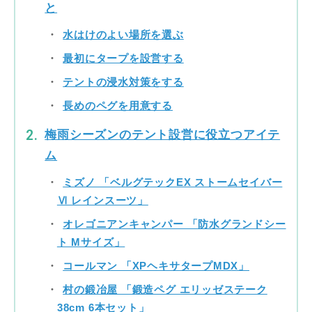
と
水はけのよい場所を選ぶ
最初にタープを設営する
テントの浸水対策をする
長めのペグを用意する
梅雨シーズンのテント設営に役立つアイテ
ム
ミズノ 「ベルグテックEX ストームセイバー
Ⅵ レインスーツ」
オレゴニアンキャンパー 「防水グランドシー
ト Mサイズ」
コールマン 「XPヘキサタープMDX」
村の鍛冶屋 「鍛造ペグ エリッゼステーク
38cm 6本セット」