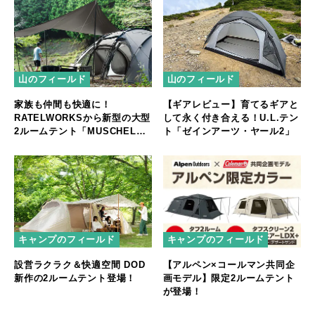
山のフィールド
山のフィールド
家族も仲間も快適に！
【ギアレビュー】育てるギアと
RATELWORKSから新型の大型
して永く付き合える！U.L.テン
2ルームテント「MUSCHEL」
ト「ゼインアーツ・ヤール2」
誕生
キャンプのフィールド
キャンプのフィールド
【アルペン×コールマン共同企
設営ラクラク＆快適空間 DOD
画モデル】限定2ルームテント
新作の2ルームテント登場！
が登場！